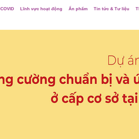
 COVID
Lĩnh vực hoạt động
Ấn phẩm
Tin tức & Tư liệu
T