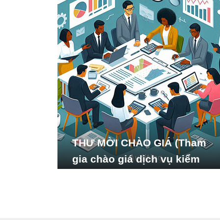
THƯ MỜI CHÀO GIÁ (Tham
gia chào giá dịch vụ kiểm
toán báo cáo tài chính năm
2024 của Viện Nghiên cứu
Phát triển Xã hội_ISDS)