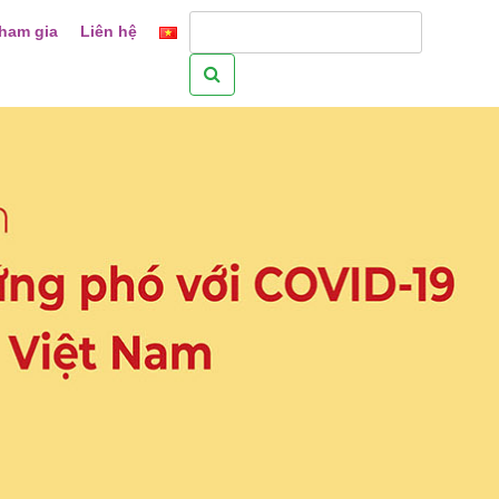
ham gia
Liên hệ
Tìm
kiếm
cho: