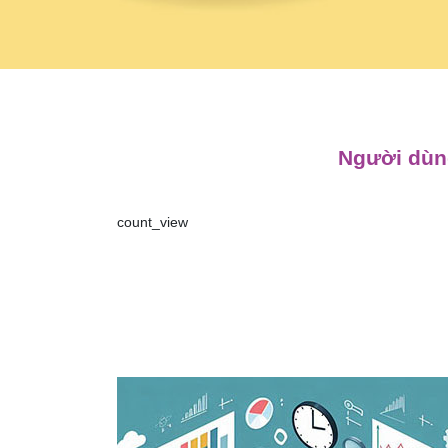
Người dùng
count_view
Điều
hướng
bài
viết