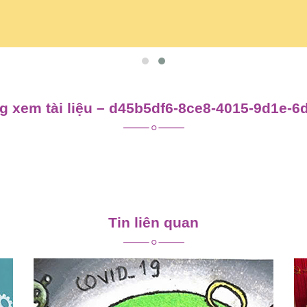
 xem tài liệu – d45b5df6-8ce8-4015-9d1e-6
Tin liên quan