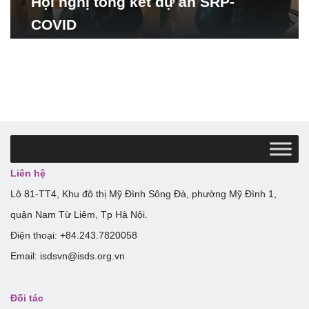
Hội nghị tổng kết dự án SRP-
COVID
Liên hệ
Lô 81-TT4, Khu đô thị Mỹ Đình Sông Đà, phường Mỹ Đình 1,
quận Nam Từ Liêm, Tp Hà Nội.
Điện thoại: +84.243.7820058
Email: isdsvn@isds.org.vn
Đối tác