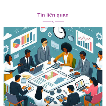
Điều
hướng
Tin liên quan
bài
viết