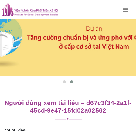
Skip
to
content
Người dùng xem tài liệu – d67c3f34-2a1f-
45cd-9e47-15fd02a02562
count_view