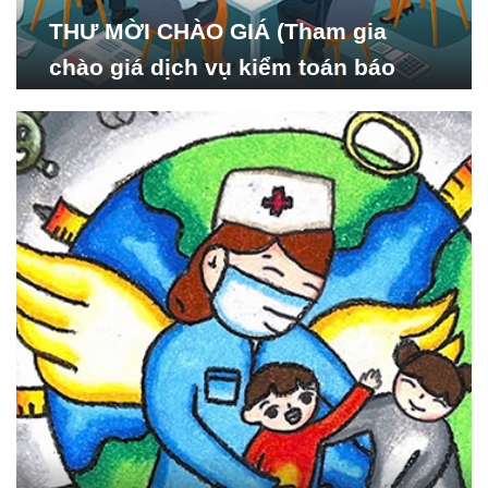
THƯ MỜI CHÀO GIÁ (Tham gia
chào giá dịch vụ kiểm toán báo
cáo tài chính năm 2024 của Viện
Nghiên cứu Phát triển Xã
hội_ISDS)