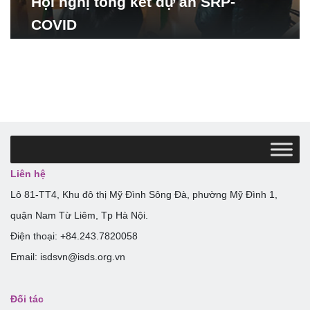
Hội nghị tổng kết dự án SRP-
COVID
Liên hệ
Lô 81-TT4, Khu đô thị Mỹ Đình Sông Đà, phường Mỹ Đình 1,
quận Nam Từ Liêm, Tp Hà Nội.
Điện thoại: +84.243.7820058
Email: isdsvn@isds.org.vn
Đối tác