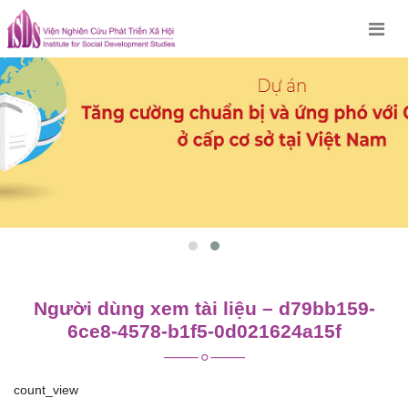
Skip
to
content
Người dùng xem tài liệu – d79bb159-
6ce8-4578-b1f5-0d021624a15f
count_view