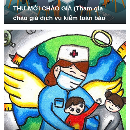
THƯ MỜI CHÀO GIÁ (Tham gia
chào giá dịch vụ kiểm toán báo
cáo tài chính năm 2024 của Viện
Nghiên cứu Phát triển Xã
hội_ISDS)