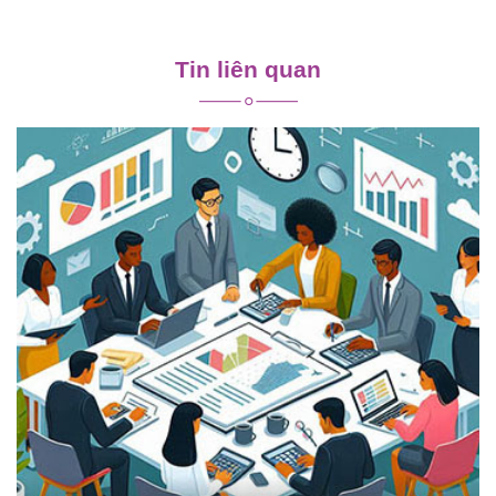
Điều
hướng
Tin liên quan
bài
viết