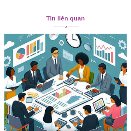
Điều
hướng
Tin liên quan
bài
viết