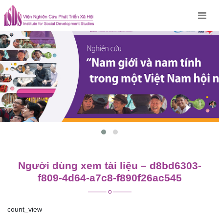
Skip
to
content
Người dùng xem tài liệu – d8bd6303-
f809-4d64-a7c8-f890f26ac545
count_view