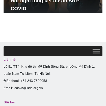
Hội nghị tổng kết dự án SRP-
COVID
Liên hệ
Lô 81-TT4, Khu đô thị Mỹ Đình Sông Đà, phường Mỹ Đình 1,
quận Nam Từ Liêm, Tp Hà Nội.
Điện thoại: +84.243.7820058
Email: isdsvn@isds.org.vn
Đối tác