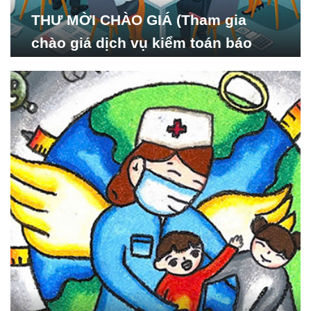
THƯ MỜI CHÀO GIÁ (Tham gia
chào giá dịch vụ kiểm toán báo
cáo tài chính năm 2024 của Viện
Nghiên cứu Phát triển Xã
hội_ISDS)