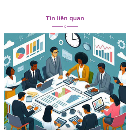
Điều
hướng
Tin liên quan
bài
viết