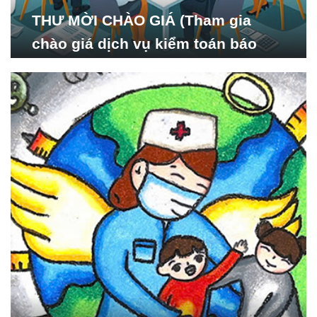
THƯ MỜI CHÀO GIÁ (Tham gia
chào giá dịch vụ kiểm toán báo
cáo tài chính năm 2024 của Viện
Nghiên cứu Phát triển Xã
hội_ISDS)