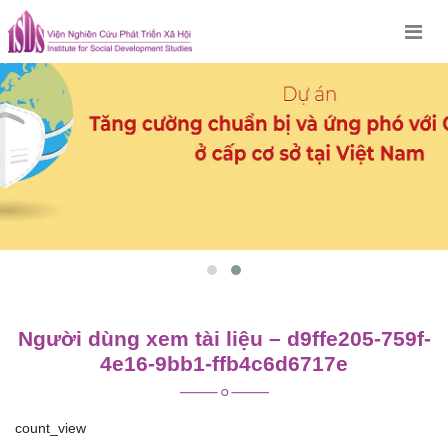
Skip
to
content
Người dùng xem tài liệu – d9ffe205-759f-
4e16-9bb1-ffb4c6d6717e
count_view