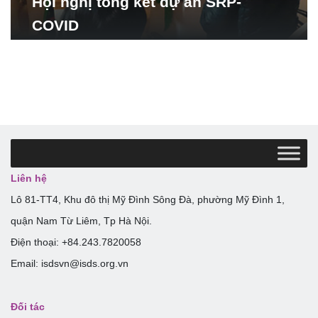
Hội nghị tổng kết dự án SRP-
COVID
Liên hệ
Lô 81-TT4, Khu đô thị Mỹ Đình Sông Đà, phường Mỹ Đình 1,
quận Nam Từ Liêm, Tp Hà Nội.
Điện thoại: +84.243.7820058
Email: isdsvn@isds.org.vn
Đối tác