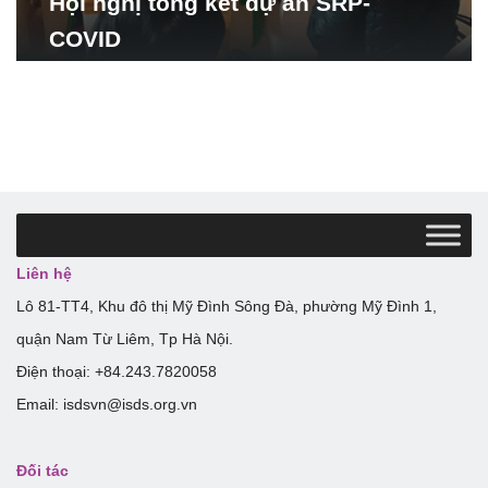
Hội nghị tổng kết dự án SRP-
COVID
Liên hệ
Lô 81-TT4, Khu đô thị Mỹ Đình Sông Đà, phường Mỹ Đình 1,
quận Nam Từ Liêm, Tp Hà Nội.
Điện thoại: +84.243.7820058
Email: isdsvn@isds.org.vn
Đối tác