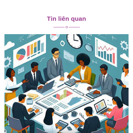
Điều
hướng
Tin liên quan
bài
viết