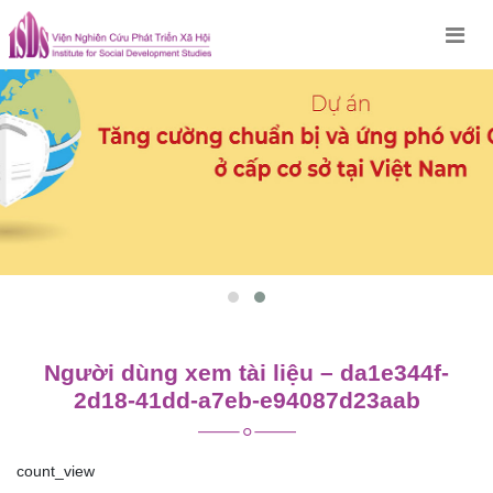
Skip
to
content
Người dùng xem tài liệu – da1e344f-
2d18-41dd-a7eb-e94087d23aab
count_view