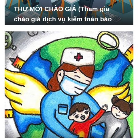
THƯ MỜI CHÀO GIÁ (Tham gia
chào giá dịch vụ kiểm toán báo
cáo tài chính năm 2024 của Viện
Nghiên cứu Phát triển Xã
hội_ISDS)