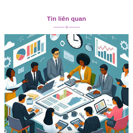
Điều
hướng
Tin liên quan
bài
viết