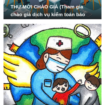
THƯ MỜI CHÀO GIÁ (Tham gia
chào giá dịch vụ kiểm toán báo
cáo tài chính năm 2024 của Viện
Nghiên cứu Phát triển Xã
hội_ISDS)