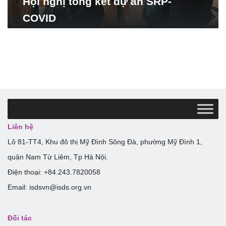
Hội nghị tổng kết dự án SRP-
COVID
Liên hệ
Lô 81-TT4, Khu đô thị Mỹ Đình Sông Đà, phường Mỹ Đình 1,
quận Nam Từ Liêm, Tp Hà Nội.
Điện thoại: +84.243.7820058
Email: isdsvn@isds.org.vn
Đối tác