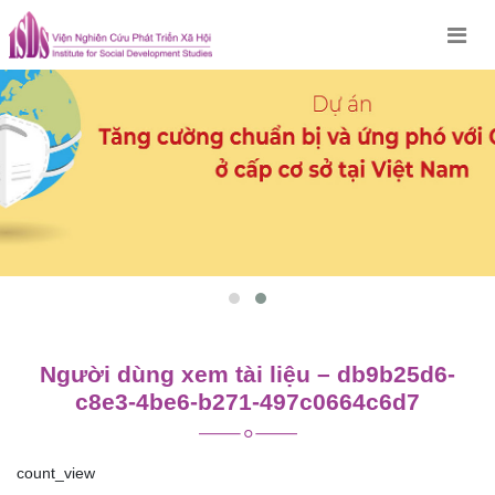
Skip
to
content
Người dùng xem tài liệu – db9b25d6-
c8e3-4be6-b271-497c0664c6d7
count_view