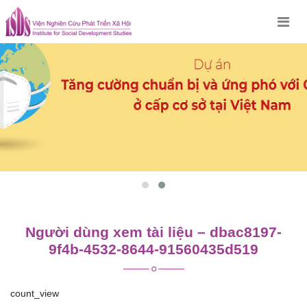
Skip
to
content
Người dùng xem tài liệu – dbac8197-
9f4b-4532-8644-91560435d519
count_view