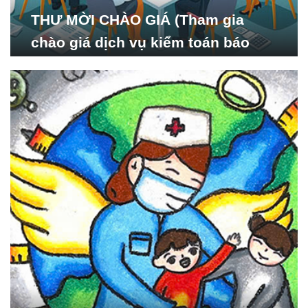
THƯ MỜI CHÀO GIÁ (Tham gia
chào giá dịch vụ kiểm toán báo
cáo tài chính năm 2024 của Viện
Nghiên cứu Phát triển Xã
hội_ISDS)