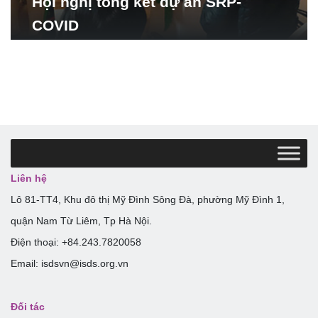
Hội nghị tổng kết dự án SRP-
COVID
Liên hệ
Lô 81-TT4, Khu đô thị Mỹ Đình Sông Đà, phường Mỹ Đình 1,
quận Nam Từ Liêm, Tp Hà Nội.
Điện thoại: +84.243.7820058
Email: isdsvn@isds.org.vn
Đối tác