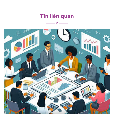
Điều
hướng
Tin liên quan
bài
viết