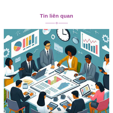
Điều
hướng
Tin liên quan
bài
viết