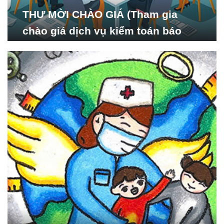
THƯ MỜI CHÀO GIÁ (Tham gia
chào giá dịch vụ kiểm toán báo
cáo tài chính năm 2024 của Viện
Nghiên cứu Phát triển Xã
hội_ISDS)