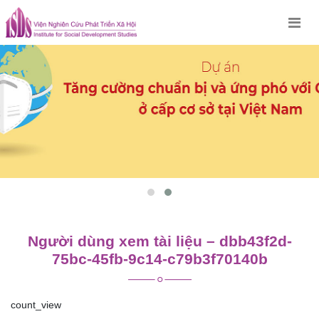
Skip
to
content
Người dùng xem tài liệu – dbb43f2d-
75bc-45fb-9c14-c79b3f70140b
count_view