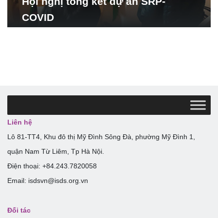
Hội nghị tổng kết dự án SRP-
COVID
Liên hệ
Lô 81-TT4, Khu đô thị Mỹ Đình Sông Đà, phường Mỹ Đình 1,
quận Nam Từ Liêm, Tp Hà Nội.
Điện thoại: +84.243.7820058
Email: isdsvn@isds.org.vn
Đối tác