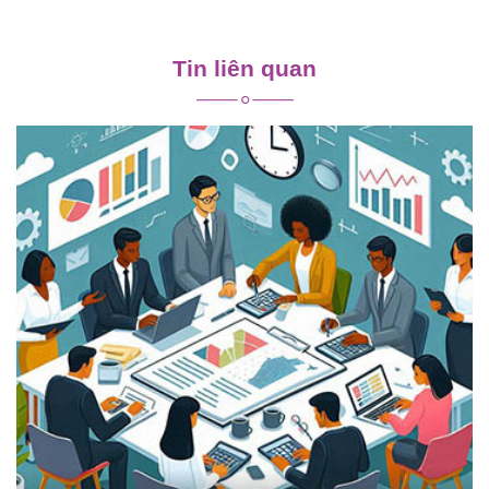
Điều
hướng
Tin liên quan
bài
viết