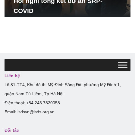
Hội nghị tổng kết dự án SRP-
COVID
Liên hệ
Lô 81-TT4, Khu đô thị Mỹ Đình Sông Đà, phường Mỹ Đình 1,
quận Nam Từ Liêm, Tp Hà Nội.
Điện thoại: +84.243.7820058
Email: isdsvn@isds.org.vn
Đối tác