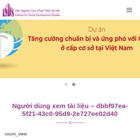
Skip
to
content
Người dùng xem tài liệu – dbbf97ea-
5f21-43c0-95d9-2e727ee02d40
count_view