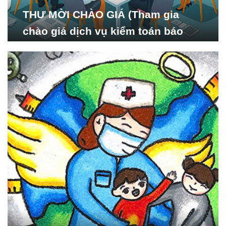
THƯ MỜI CHÀO GIÁ (Tham gia
chào giá dịch vụ kiểm toán báo
cáo tài chính năm 2024 của Viện
Nghiên cứu Phát triển Xã
hội_ISDS)