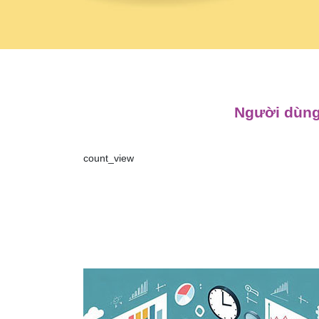
Người dùng
count_view
Điều
hướng
bài
viết