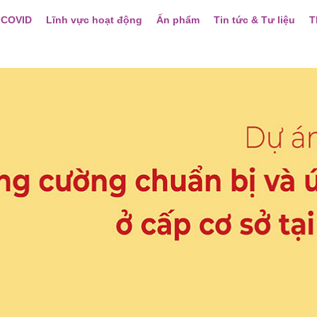
 COVID
Lĩnh vực hoạt động
Ấn phẩm
Tin tức & Tư liệu
T