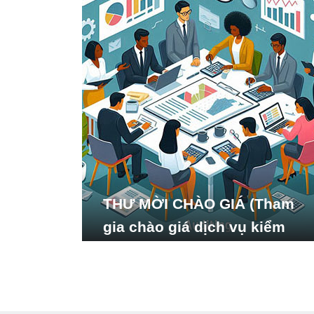
THƯ MỜI CHÀO GIÁ (Tham
gia chào giá dịch vụ kiểm
toán báo cáo tài chính năm
2024 của Viện Nghiên cứu
Phát triển Xã hội_ISDS)