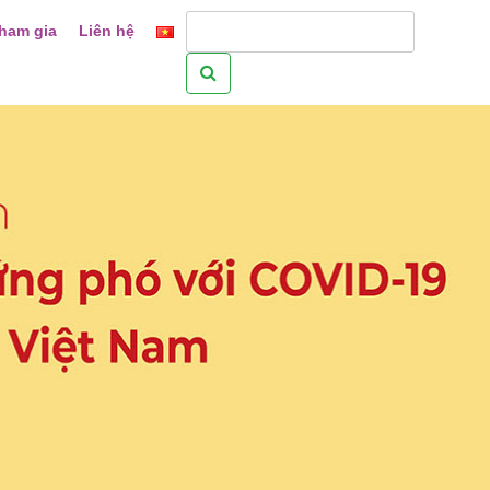
ham gia
Liên hệ
Tìm
kiếm
cho: