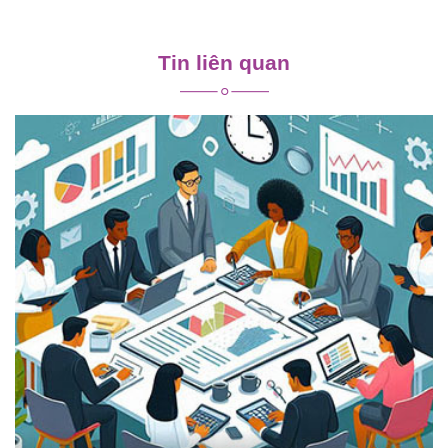
Điều
hướng
Tin liên quan
bài
viết