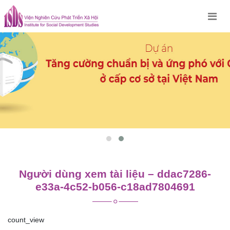
Skip
to
content
Người dùng xem tài liệu – ddac7286-
e33a-4c52-b056-c18ad7804691
count_view