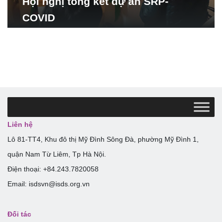
Hội nghị tổng kết dự án SRP-
COVID
Liên hệ
Lô 81-TT4, Khu đô thị Mỹ Đình Sông Đà, phường Mỹ Đình 1,
quận Nam Từ Liêm, Tp Hà Nội.
Điện thoại: +84.243.7820058
Email: isdsvn@isds.org.vn
Đối tác