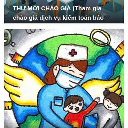
THƯ MỜI CHÀO GIÁ (Tham gia
chào giá dịch vụ kiểm toán báo
cáo tài chính năm 2024 của Viện
Nghiên cứu Phát triển Xã
hội_ISDS)