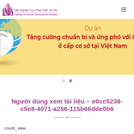
Skip
to
content
Người dùng xem tài liệu – e0cc5238-
c5e8-4071-a256-115b66dde0b6
count_view