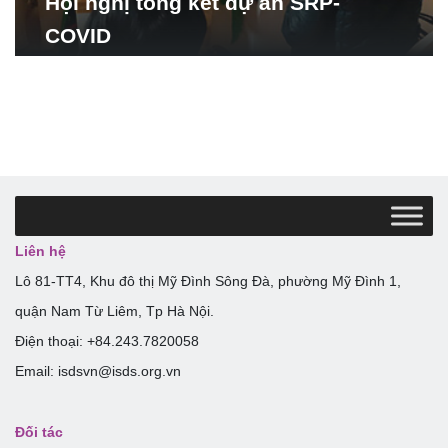
Hội nghị tổng kết dự án SRP-
COVID
Liên hệ
Lô 81-TT4, Khu đô thị Mỹ Đình Sông Đà, phường Mỹ Đình 1,
quận Nam Từ Liêm, Tp Hà Nội.
Điện thoại: +84.243.7820058
Email: isdsvn@isds.org.vn
Đối tác