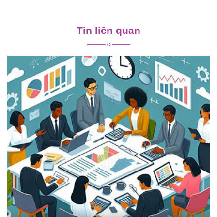
Điều
hướng
Tin liên quan
bài
viết