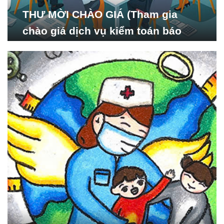
THƯ MỜI CHÀO GIÁ (Tham gia
chào giá dịch vụ kiểm toán báo
cáo tài chính năm 2024 của Viện
Nghiên cứu Phát triển Xã
hội_ISDS)