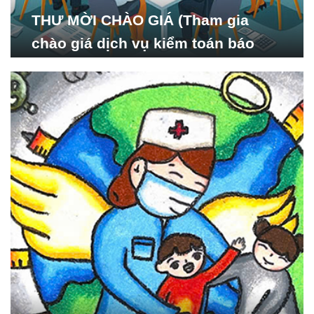
THƯ MỜI CHÀO GIÁ (Tham gia
chào giá dịch vụ kiểm toán báo
cáo tài chính năm 2024 của Viện
Nghiên cứu Phát triển Xã
hội_ISDS)