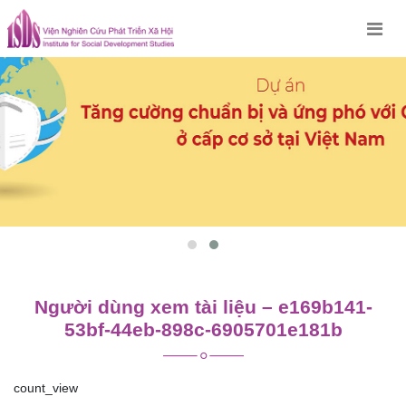
Skip
to
content
Người dùng xem tài liệu – e169b141-
53bf-44eb-898c-6905701e181b
count_view