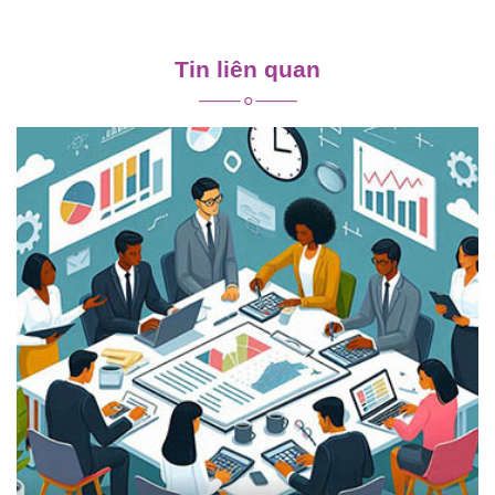
Điều
hướng
Tin liên quan
bài
viết