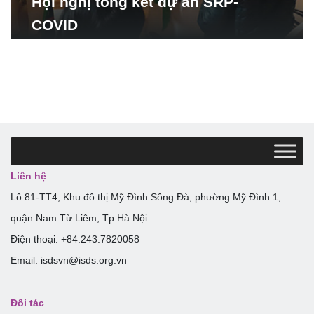
Hội nghị tổng kết dự án SRP-
COVID
Liên hệ
Lô 81-TT4, Khu đô thị Mỹ Đình Sông Đà, phường Mỹ Đình 1,
quận Nam Từ Liêm, Tp Hà Nội.
Điện thoại: +84.243.7820058
Email: isdsvn@isds.org.vn
Đối tác