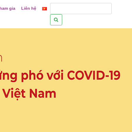
ham gia
Liên hệ
Tìm
kiếm
cho: