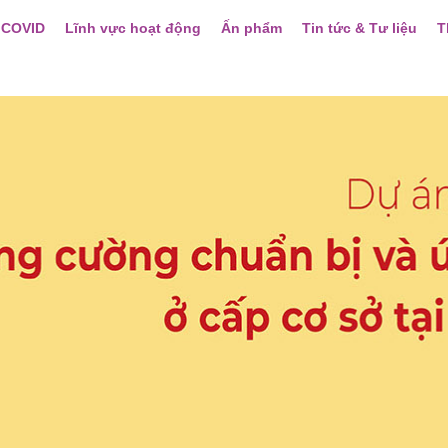
 COVID
Lĩnh vực hoạt động
Ấn phẩm
Tin tức & Tư liệu
T