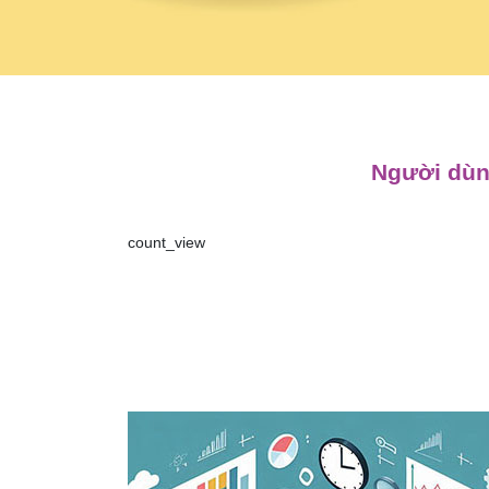
Người dùng
count_view
Điều
hướng
bài
viết