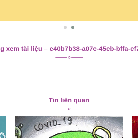
 xem tài liệu – e40b7b38-a07c-45cb-bffa-c
Tin liên quan