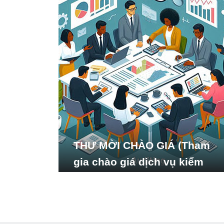
THƯ MỜI CHÀO GIÁ (Tham
gia chào giá dịch vụ kiểm
toán báo cáo tài chính năm
2024 của Viện Nghiên cứu
Phát triển Xã hội_ISDS)