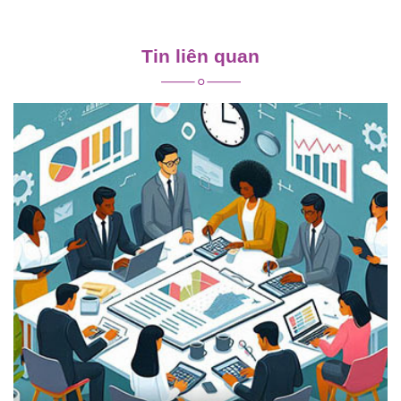
Điều
hướng
Tin liên quan
bài
viết