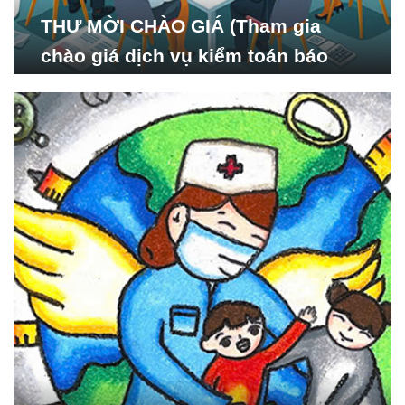
THƯ MỜI CHÀO GIÁ (Tham gia
chào giá dịch vụ kiểm toán báo
cáo tài chính năm 2024 của Viện
Nghiên cứu Phát triển Xã
hội_ISDS)