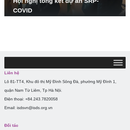
Hội nghị tổng kết dự án SRP-
COVID
Liên hệ
Lô 81-TT4, Khu đô thị Mỹ Đình Sông Đà, phường Mỹ Đình 1,
quận Nam Từ Liêm, Tp Hà Nội.
Điện thoại: +84.243.7820058
Email: isdsvn@isds.org.vn
Đối tác