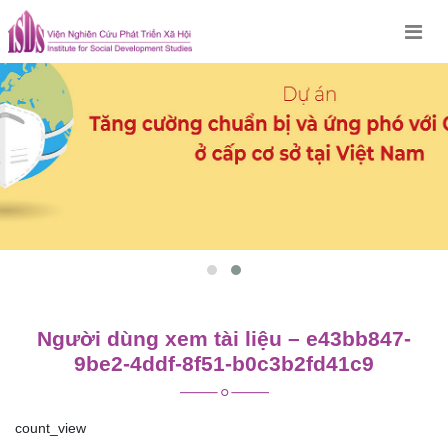
Skip
to
content
Người dùng xem tài liệu – e43bb847-
9be2-4ddf-8f51-b0c3b2fd41c9
count_view