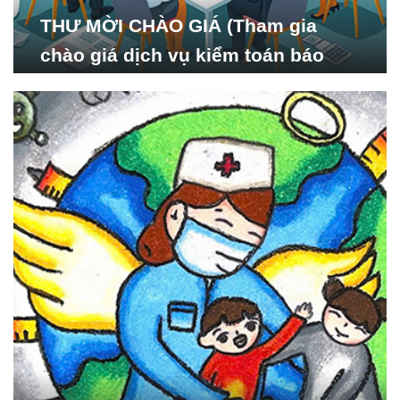
THƯ MỜI CHÀO GIÁ (Tham gia
chào giá dịch vụ kiểm toán báo
cáo tài chính năm 2024 của Viện
Nghiên cứu Phát triển Xã
hội_ISDS)