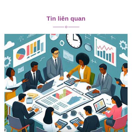
Điều
hướng
Tin liên quan
bài
viết