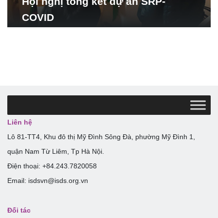
Hội nghị tổng kết dự án SRP-
COVID
Liên hệ
Lô 81-TT4, Khu đô thị Mỹ Đình Sông Đà, phường Mỹ Đình 1,
quận Nam Từ Liêm, Tp Hà Nội.
Điện thoại: +84.243.7820058
Email: isdsvn@isds.org.vn
Đối tác