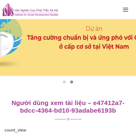
Skip
to
content
Người dùng xem tài liệu – e47412a7-
bdcc-4364-bd10-93adabe6193b
count_view