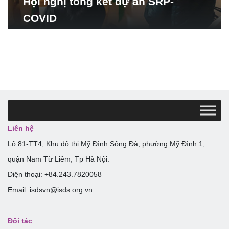
Hội nghị tổng kết dự án SRP-
COVID
Liên hệ
Lô 81-TT4, Khu đô thị Mỹ Đình Sông Đà, phường Mỹ Đình 1,
quận Nam Từ Liêm, Tp Hà Nội.
Điện thoại: +84.243.7820058
Email: isdsvn@isds.org.vn
Đối tác