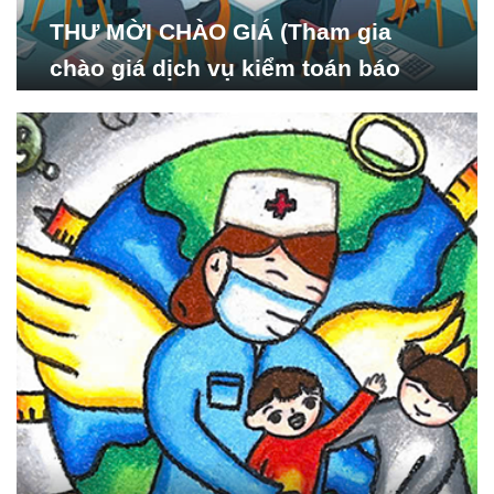
THƯ MỜI CHÀO GIÁ (Tham gia
chào giá dịch vụ kiểm toán báo
cáo tài chính năm 2024 của Viện
Nghiên cứu Phát triển Xã
hội_ISDS)