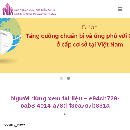
Skip
to
content
Người dùng xem tài liệu – e94cb729-
cab8-4e14-a78d-f3ea7c7b831a
count_view