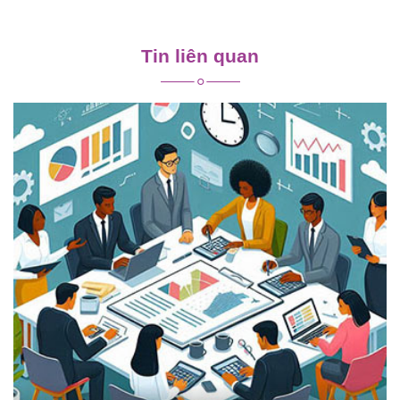
Điều
hướng
Tin liên quan
bài
viết