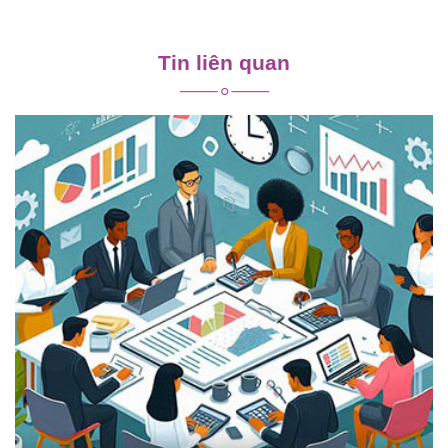
Điều
hướng
Tin liên quan
bài
viết