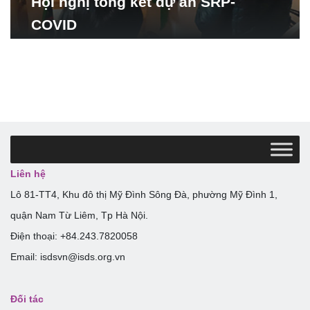
Hội nghị tổng kết dự án SRP-
COVID
Liên hệ
Lô 81-TT4, Khu đô thị Mỹ Đình Sông Đà, phường Mỹ Đình 1,
quận Nam Từ Liêm, Tp Hà Nội.
Điện thoại: +84.243.7820058
Email: isdsvn@isds.org.vn
Đối tác