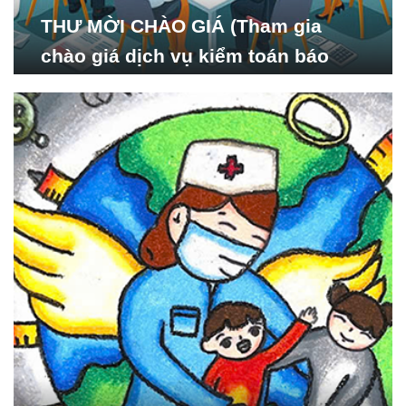
THƯ MỜI CHÀO GIÁ (Tham gia
chào giá dịch vụ kiểm toán báo
cáo tài chính năm 2024 của Viện
Nghiên cứu Phát triển Xã
hội_ISDS)