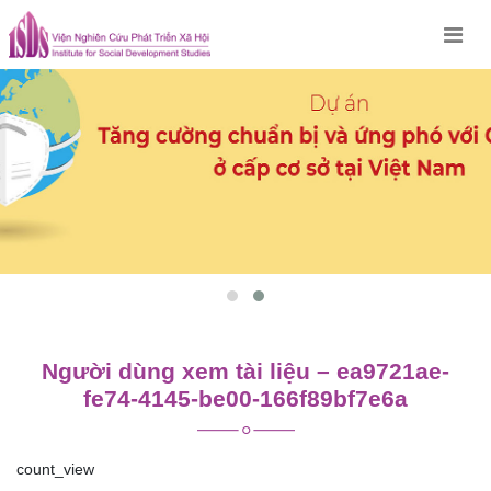
Skip
to
content
Người dùng xem tài liệu – ea9721ae-
fe74-4145-be00-166f89bf7e6a
count_view