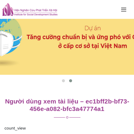
Skip
to
content
Người dùng xem tài liệu – ec1bff2b-bf73-
456e-a082-bfc3a47774a1
count_view