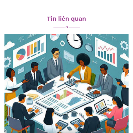
Điều
hướng
Tin liên quan
bài
viết