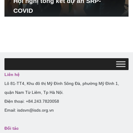
Hội nghị tổng kết dự án SRP-
COVID
Liên hệ
Lô 81-TT4, Khu đô thị Mỹ Đình Sông Đà, phường Mỹ Đình 1,
quận Nam Từ Liêm, Tp Hà Nội.
Điện thoại: +84.243.7820058
Email: isdsvn@isds.org.vn
Đối tác