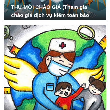
THƯ MỜI CHÀO GIÁ (Tham gia
chào giá dịch vụ kiểm toán báo
cáo tài chính năm 2024 của Viện
Nghiên cứu Phát triển Xã
hội_ISDS)