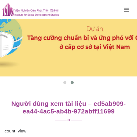
Skip
to
content
Người dùng xem tài liệu – ed5ab909-
ea44-4ac5-ab4b-972abff11699
count_view