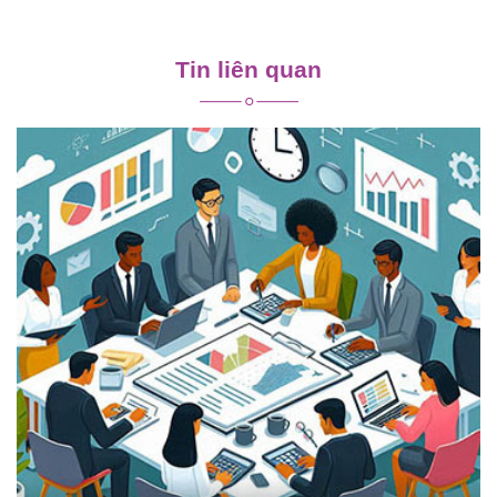
Điều
hướng
Tin liên quan
bài
viết