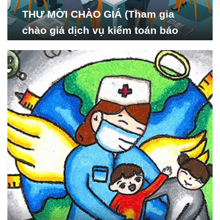
THƯ MỜI CHÀO GIÁ (Tham gia
chào giá dịch vụ kiểm toán báo
cáo tài chính năm 2024 của Viện
Nghiên cứu Phát triển Xã
hội_ISDS)