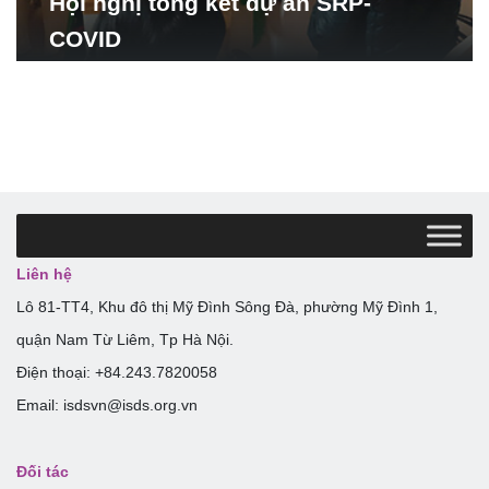
Hội nghị tổng kết dự án SRP-
COVID
Liên hệ
Lô 81-TT4, Khu đô thị Mỹ Đình Sông Đà, phường Mỹ Đình 1,
quận Nam Từ Liêm, Tp Hà Nội.
Điện thoại: +84.243.7820058
Email: isdsvn@isds.org.vn
Đối tác