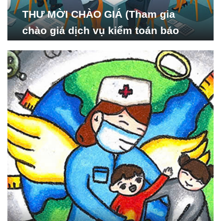
THƯ MỜI CHÀO GIÁ (Tham gia
chào giá dịch vụ kiểm toán báo
cáo tài chính năm 2024 của Viện
Nghiên cứu Phát triển Xã
hội_ISDS)