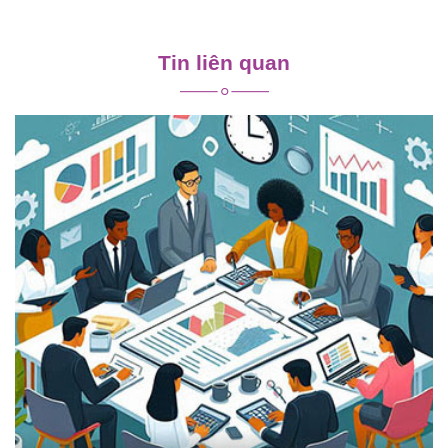
Điều
hướng
Tin liên quan
bài
viết