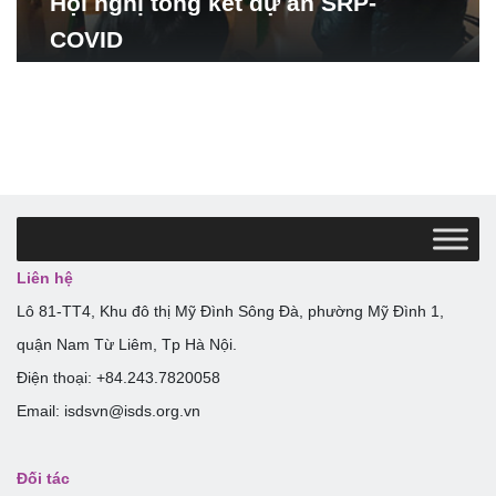
Hội nghị tổng kết dự án SRP-
COVID
Liên hệ
Lô 81-TT4, Khu đô thị Mỹ Đình Sông Đà, phường Mỹ Đình 1,
quận Nam Từ Liêm, Tp Hà Nội.
Điện thoại: +84.243.7820058
Email: isdsvn@isds.org.vn
Đối tác