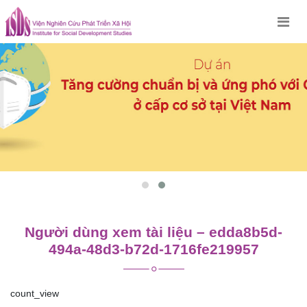
Skip
to
content
Người dùng xem tài liệu – edda8b5d-
494a-48d3-b72d-1716fe219957
count_view