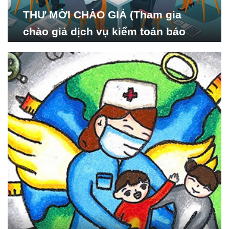
THƯ MỜI CHÀO GIÁ (Tham gia
chào giá dịch vụ kiểm toán báo
cáo tài chính năm 2024 của Viện
Nghiên cứu Phát triển Xã
hội_ISDS)