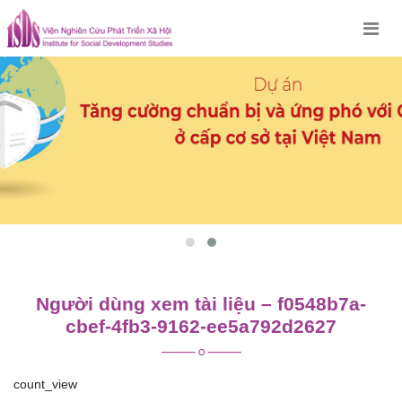
Skip
to
content
Người dùng xem tài liệu – f0548b7a-
cbef-4fb3-9162-ee5a792d2627
count_view