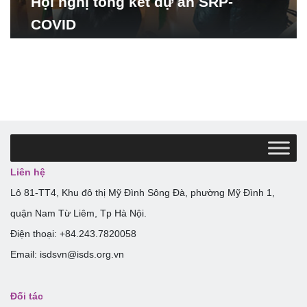
Hội nghị tổng kết dự án SRP-
COVID
Liên hệ
Lô 81-TT4, Khu đô thị Mỹ Đình Sông Đà, phường Mỹ Đình 1,
quận Nam Từ Liêm, Tp Hà Nội.
Điện thoại: +84.243.7820058
Email: isdsvn@isds.org.vn
Đối tác