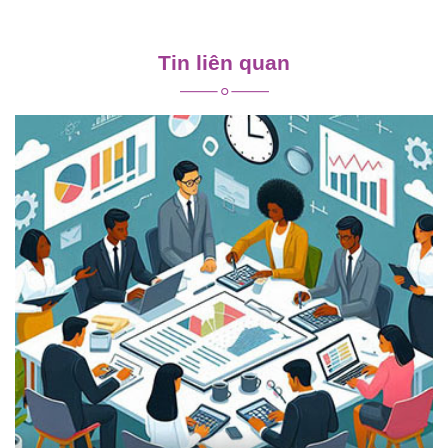
Điều
hướng
Tin liên quan
bài
viết