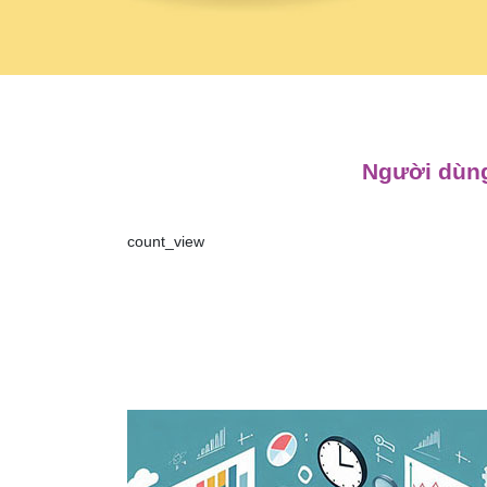
Người dùng
count_view
Điều
hướng
bài
viết