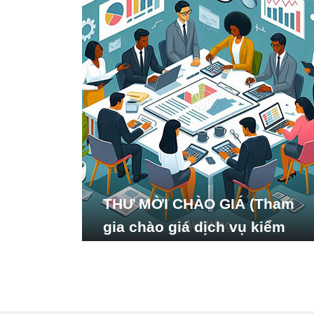
THƯ MỜI CHÀO GIÁ (Tham
gia chào giá dịch vụ kiểm
toán báo cáo tài chính năm
2024 của Viện Nghiên cứu
Phát triển Xã hội_ISDS)