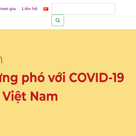
ham gia
Liên hệ
Tìm
kiếm
cho: