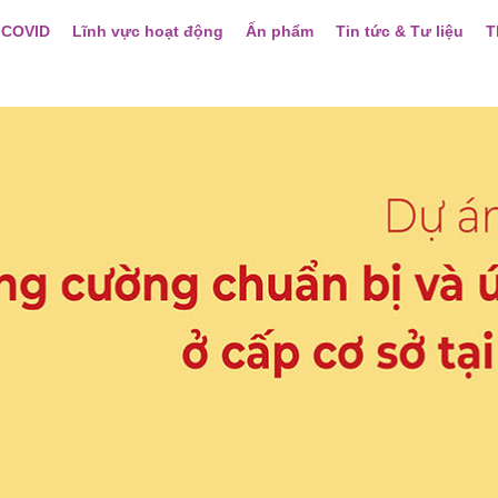
 COVID
Lĩnh vực hoạt động
Ấn phẩm
Tin tức & Tư liệu
T