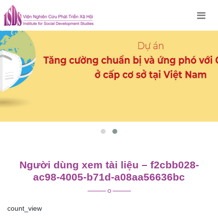
Skip
to
content
Người dùng xem tài liệu – f2cbb028-
ac98-4005-b71d-a08aa56636bc
count_view