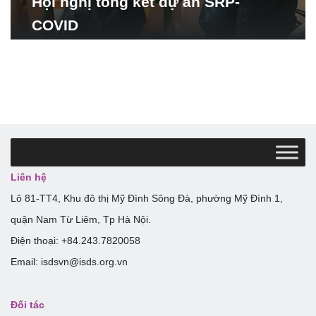
Hội nghị tổng kết dự án SRP-
COVID
Liên hệ
Lô 81-TT4, Khu đô thị Mỹ Đình Sông Đà, phường Mỹ Đình 1,
quận Nam Từ Liêm, Tp Hà Nội.
Điện thoại: +84.243.7820058
Email: isdsvn@isds.org.vn
Đối tác