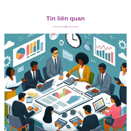
Điều
hướng
Tin liên quan
bài
viết