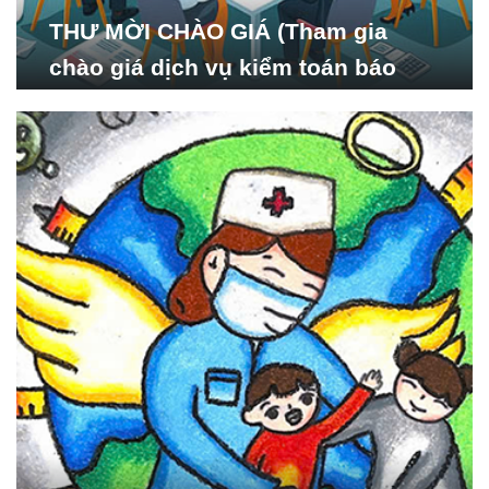
THƯ MỜI CHÀO GIÁ (Tham gia
chào giá dịch vụ kiểm toán báo
cáo tài chính năm 2024 của Viện
Nghiên cứu Phát triển Xã
hội_ISDS)