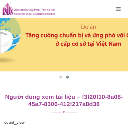
Skip
to
content
Người dùng xem tài liệu – f3f20f10-8a08-
45a7-8306-412f217a8d38
count_view