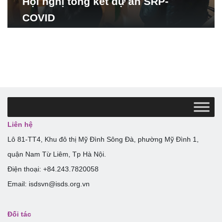
Hội nghị tổng kết dự án SRP-
COVID
Liên hệ
Lô 81-TT4, Khu đô thị Mỹ Đình Sông Đà, phường Mỹ Đình 1,
quận Nam Từ Liêm, Tp Hà Nội.
Điện thoại: +84.243.7820058
Email: isdsvn@isds.org.vn
Đối tác