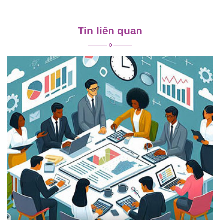
Điều
hướng
Tin liên quan
bài
viết