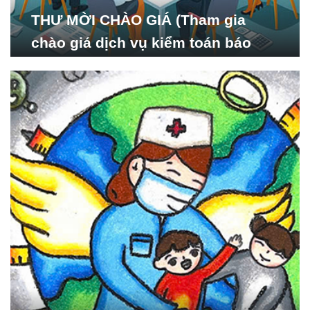
THƯ MỜI CHÀO GIÁ (Tham gia
chào giá dịch vụ kiểm toán báo
cáo tài chính năm 2024 của Viện
Nghiên cứu Phát triển Xã
hội_ISDS)