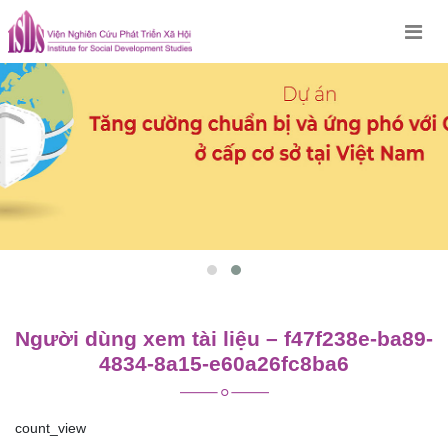
Skip
to
content
Người dùng xem tài liệu – f47f238e-ba89-
4834-8a15-e60a26fc8ba6
count_view