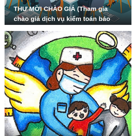
THƯ MỜI CHÀO GIÁ (Tham gia
chào giá dịch vụ kiểm toán báo
cáo tài chính năm 2024 của Viện
Nghiên cứu Phát triển Xã
hội_ISDS)