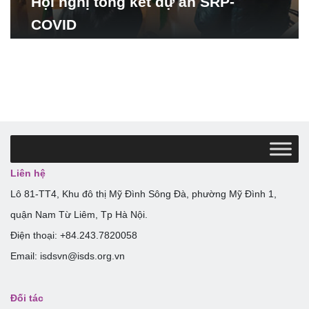
Hội nghị tổng kết dự án SRP-
COVID
Liên hệ
Lô 81-TT4, Khu đô thị Mỹ Đình Sông Đà, phường Mỹ Đình 1,
quận Nam Từ Liêm, Tp Hà Nội.
Điện thoại: +84.243.7820058
Email: isdsvn@isds.org.vn
Đối tác