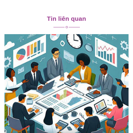
Điều
hướng
Tin liên quan
bài
viết