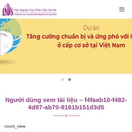
Skip
to
content
Người dùng xem tài liệu – f4faab10-f482-
4d97-ab70-8161b151d3d5
count_view