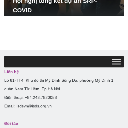
Hội nghị tổng kết dự án SRP-
COVID
Liên hệ
Lô 81-TT4, Khu đô thị Mỹ Đình Sông Đà, phường Mỹ Đình 1,
quận Nam Từ Liêm, Tp Hà Nội.
Điện thoại: +84.243.7820058
Email: isdsvn@isds.org.vn
Đối tác