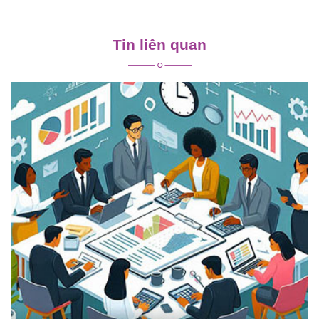
Điều
hướng
Tin liên quan
bài
viết