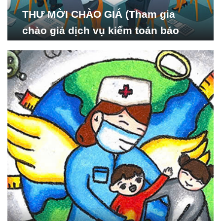
THƯ MỜI CHÀO GIÁ (Tham gia
chào giá dịch vụ kiểm toán báo
cáo tài chính năm 2024 của Viện
Nghiên cứu Phát triển Xã
hội_ISDS)