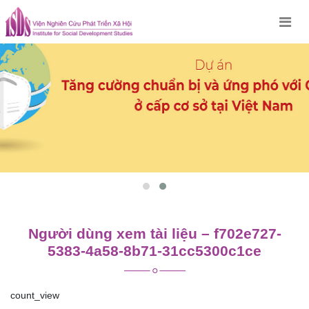
Skip
to
content
Người dùng xem tài liệu – f702e727-
5383-4a58-8b71-31cc5300c1ce
count_view