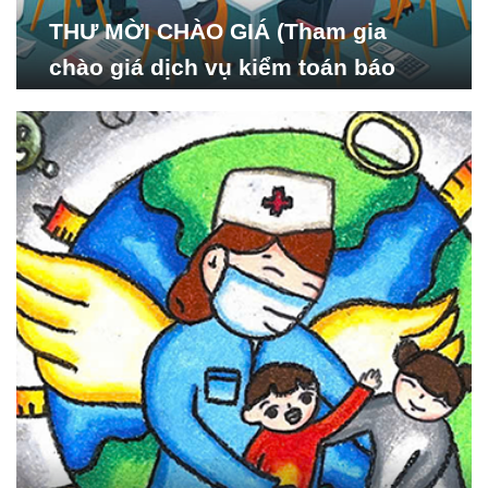
THƯ MỜI CHÀO GIÁ (Tham gia
chào giá dịch vụ kiểm toán báo
cáo tài chính năm 2024 của Viện
Nghiên cứu Phát triển Xã
hội_ISDS)