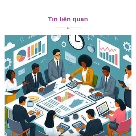
Điều
hướng
Tin liên quan
bài
viết