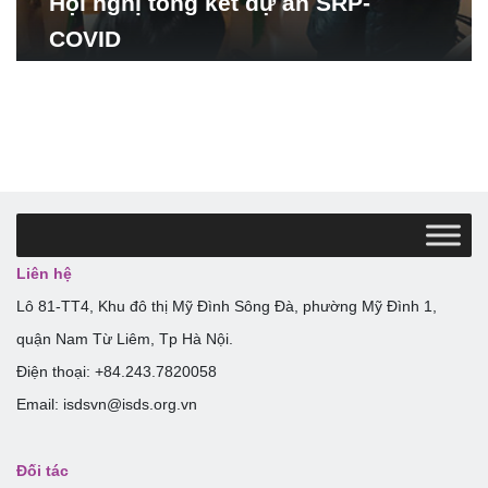
Hội nghị tổng kết dự án SRP-
COVID
Liên hệ
Lô 81-TT4, Khu đô thị Mỹ Đình Sông Đà, phường Mỹ Đình 1,
quận Nam Từ Liêm, Tp Hà Nội.
Điện thoại: +84.243.7820058
Email: isdsvn@isds.org.vn
Đối tác