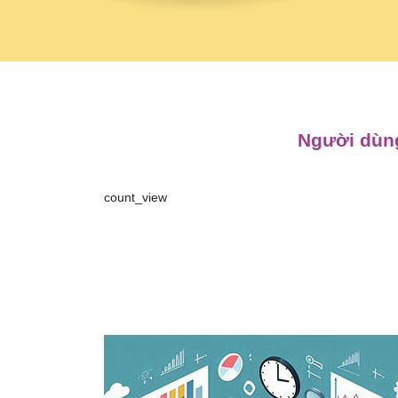
Người dùng
count_view
Điều
hướng
bài
viết