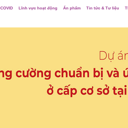
 COVID
Lĩnh vực hoạt động
Ấn phẩm
Tin tức & Tư liệu
T