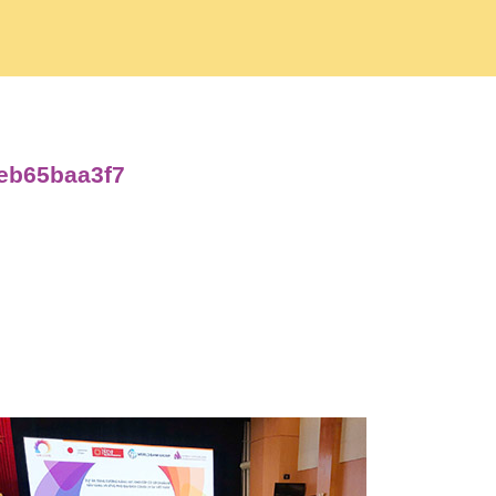
4eb65baa3f7