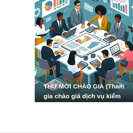
THƯ MỜI CHÀO GIÁ (Tham
gia chào giá dịch vụ kiểm
toán báo cáo tài chính năm
2024 của Viện Nghiên cứu
Phát triển Xã hội_ISDS)