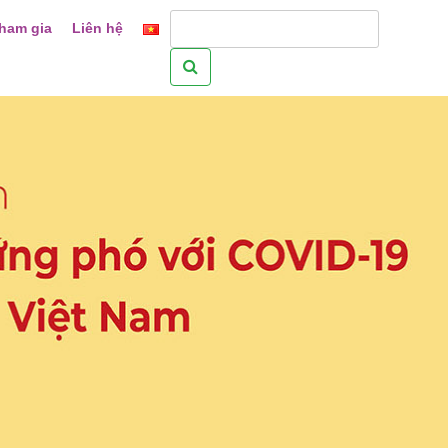
ham gia
Liên hệ
Tìm
kiếm
cho: