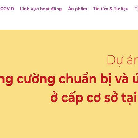
 COVID
Lĩnh vực hoạt động
Ấn phẩm
Tin tức & Tư liệu
T