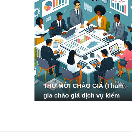
THƯ MỜI CHÀO GIÁ (Tham
gia chào giá dịch vụ kiểm
toán báo cáo tài chính năm
2024 của Viện Nghiên cứu
Phát triển Xã hội_ISDS)