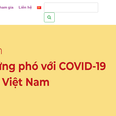
ham gia
Liên hệ
Tìm
kiếm
cho: