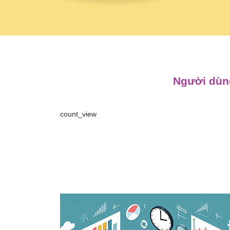
Người dùng
count_view
Điều
hướng
bài
viết