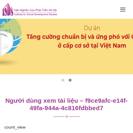
Skip
to
content
Người dùng xem tài liệu – f9ce9afc-e14f-
49fa-944a-4c816fdbbed7
count_view