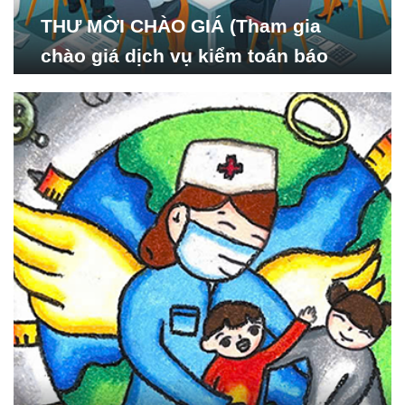
THƯ MỜI CHÀO GIÁ (Tham gia
chào giá dịch vụ kiểm toán báo
cáo tài chính năm 2024 của Viện
Nghiên cứu Phát triển Xã
hội_ISDS)