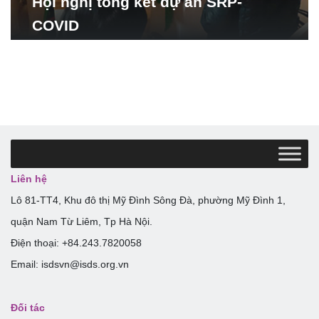
Hội nghị tổng kết dự án SRP-
COVID
Liên hệ
Lô 81-TT4, Khu đô thị Mỹ Đình Sông Đà, phường Mỹ Đình 1,
quận Nam Từ Liêm, Tp Hà Nội.
Điện thoại: +84.243.7820058
Email: isdsvn@isds.org.vn
Đối tác