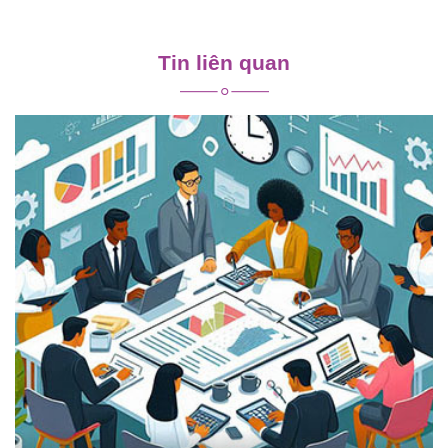
Điều
hướng
Tin liên quan
bài
viết