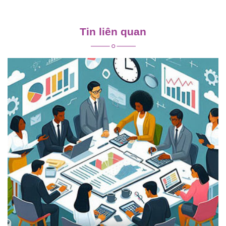
Điều
hướng
Tin liên quan
bài
viết