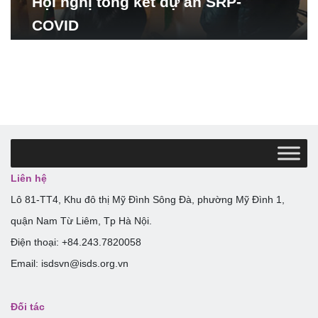
Hội nghị tổng kết dự án SRP-
COVID
Liên hệ
Lô 81-TT4, Khu đô thị Mỹ Đình Sông Đà, phường Mỹ Đình 1,
quận Nam Từ Liêm, Tp Hà Nội.
Điện thoại: +84.243.7820058
Email: isdsvn@isds.org.vn
Đối tác