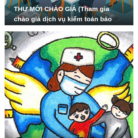
THƯ MỜI CHÀO GIÁ (Tham gia
chào giá dịch vụ kiểm toán báo
cáo tài chính năm 2024 của Viện
Nghiên cứu Phát triển Xã
hội_ISDS)