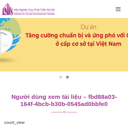
Skip
to
content
Người dùng xem tài liệu – fbd88a03-
164f-4bcb-b30b-0545ad0bbfe0
count_view