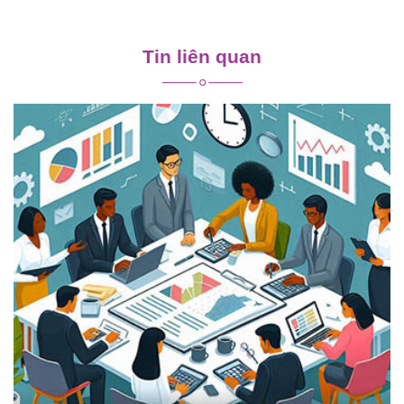
Điều
hướng
Tin liên quan
bài
viết