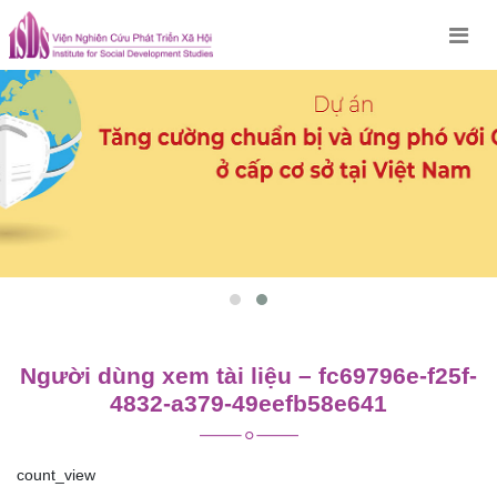
Skip
to
content
Người dùng xem tài liệu – fc69796e-f25f-
4832-a379-49eefb58e641
count_view