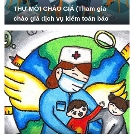
THƯ MỜI CHÀO GIÁ (Tham gia
chào giá dịch vụ kiểm toán báo
cáo tài chính năm 2024 của Viện
Nghiên cứu Phát triển Xã
hội_ISDS)