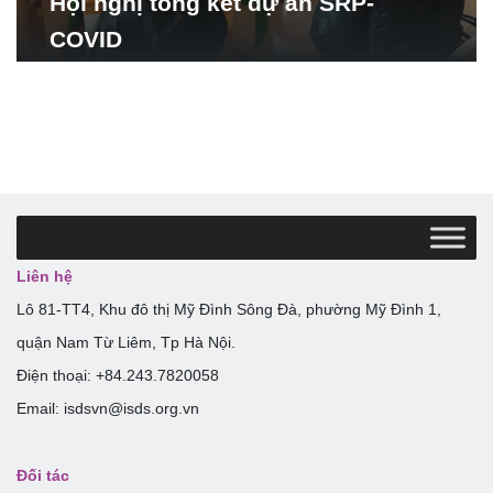
Hội nghị tổng kết dự án SRP-
COVID
Liên hệ
Lô 81-TT4, Khu đô thị Mỹ Đình Sông Đà, phường Mỹ Đình 1,
quận Nam Từ Liêm, Tp Hà Nội.
Điện thoại: +84.243.7820058
Email: isdsvn@isds.org.vn
Đối tác