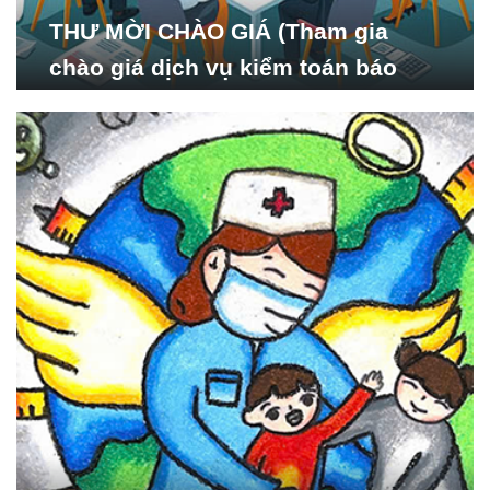
THƯ MỜI CHÀO GIÁ (Tham gia
chào giá dịch vụ kiểm toán báo
cáo tài chính năm 2024 của Viện
Nghiên cứu Phát triển Xã
hội_ISDS)