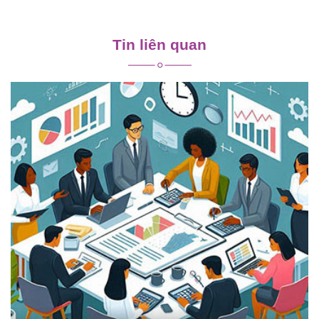
Điều
hướng
Tin liên quan
bài
viết