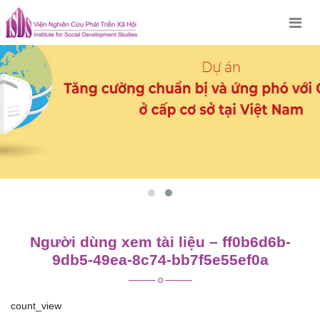
Skip
to
content
Người dùng xem tài liệu – ff0b6d6b-
9db5-49ea-8c74-bb7f5e55ef0a
count_view