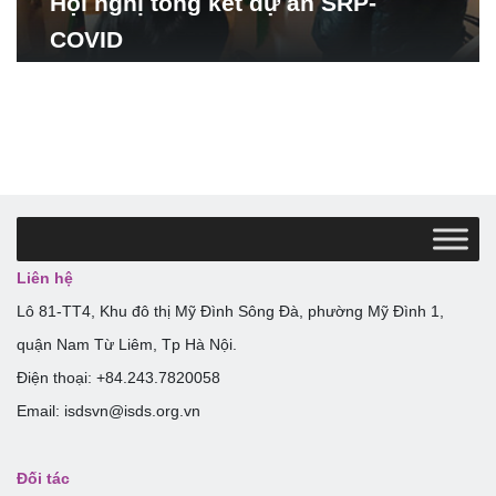
Hội nghị tổng kết dự án SRP-
COVID
Liên hệ
Lô 81-TT4, Khu đô thị Mỹ Đình Sông Đà, phường Mỹ Đình 1,
quận Nam Từ Liêm, Tp Hà Nội.
Điện thoại: +84.243.7820058
Email: isdsvn@isds.org.vn
Đối tác