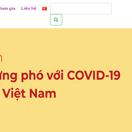
ham gia
Liên hệ
Tìm
kiếm
cho: