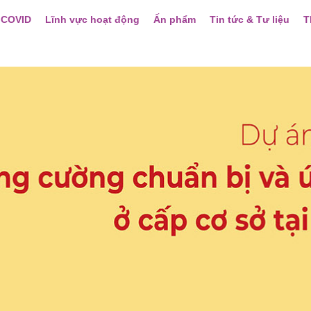
 COVID
Lĩnh vực hoạt động
Ấn phẩm
Tin tức & Tư liệu
T