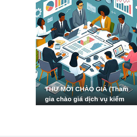
THƯ MỜI CHÀO GIÁ (Tham
gia chào giá dịch vụ kiểm
toán báo cáo tài chính năm
2024 của Viện Nghiên cứu
Phát triển Xã hội_ISDS)