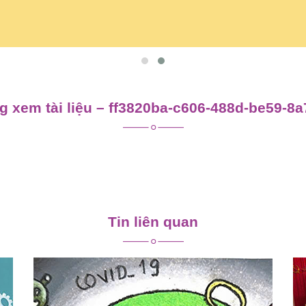
 xem tài liệu – ff3820ba-c606-488d-be59-8
Tin liên quan