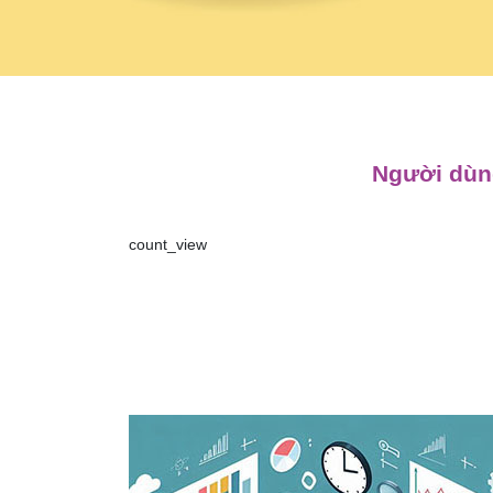
Người dùng
count_view
Điều
hướng
bài
viết