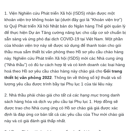
1. Viện Nghiên cứu Phát triển Xã hội (ISDS) nhận được một
khoản viện trợ không hoàn lại (dưới đây gọi là “Khoản viện trợ”)
từ Quỹ Phát triển Xã hội Nhật bản do Ngân hàng Thế giới quản lý
để thực hiện Dự án Tăng cường năng lực cho cấp cơ sở chuẩn bị
sẵn sàng và ứng phó đại dịch COVID-19 tại Việt Nam. Một phần
của khoản viện trợ này sẽ được sử dụng để thanh toán cho gói
thầu mua sắm thiết bị văn phòng theo Hồ sơ yêu cầu chào hàng
này. Nghiên cứu Phát triển Xã hội (ISDS) mời các Nhà cung ứng
(“Nhà thầu”) có đủ tư cách hợp lệ và có kinh doanh các loại hàng
hoá theo Hồ sơ yêu cầu chào hàng này chào giá cho
Gói trang
thiết bị văn phòng 2022
. Thông tin về thông số kỹ thuật và số
lượng yêu cầu được trình bầy tại Phụ lục 1 của tài liệu này.
2. Nhà thầu phải chào giá cho
tất cả các hạng mục
trong danh
sách hàng hóa và dịch vụ yêu cầu tại Phụ lục 1. Hợp đồng sẽ
được trao cho Nhà cung ứng có Hồ sơ chào giá giá được xác
định là đáp ứng cơ bản tất cả các yêu cầu của Thư mời chào giá
này và có giá đánh giá thấp nhất.