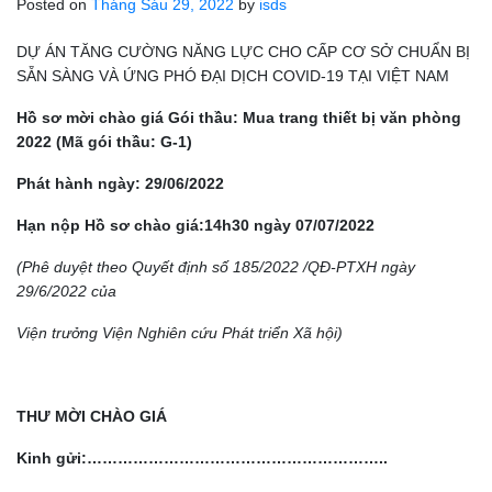
Posted on
Tháng Sáu 29, 2022
by
isds
DỰ ÁN TĂNG CƯỜNG NĂNG LỰC CHO CẤP CƠ SỞ CHUẨN BỊ
SẴN SÀNG VÀ ỨNG PHÓ ĐẠI DỊCH COVID-19 TẠI VIỆT NAM
Hồ sơ mời chào giá
Gói thầu:
Mua trang thiết bị văn phòng
2022
(
Mã gói thầu: G-1
)
Phát hành ngày: 29/06/2022
Hạn nộp Hồ sơ chào giá:14h30 ngày
07/07/2022
(Phê duyệt theo Quyết định số 185/2022 /QĐ-PTXH
ngày
29/6/2022 của
Viện trưởng Viện Nghiên cứu Phát triển Xã hội)
THƯ MỜI CHÀO GIÁ
Kinh gửi:…………………………………………………..