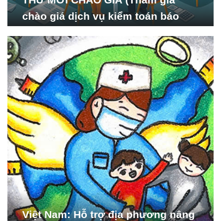
chào giá dịch vụ kiểm toán báo
cáo tài chính năm 2024 của Viện
Nghiên cứu Phát triển Xã
hội_ISDS)
Việt Nam: Hỗ trợ địa phương nâng