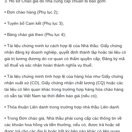
3. Hồ sơ Chào giá do nhà cung cấp chuẩn bị bao gồm:
• Đơn chào hàng (Phụ lục 2);
• Tuyên bố Cam kết (Phụ lục 3);
• Bảng chào giá theo (Phụ lục 4);
• Tài liệu chứng minh tư cách hợp lệ của Nhà thầu: Giấy chứng
nhận đăng ký doanh nghiệp, quyết định thành lập hoặc tài liệu có
giá trị tương đương do cơ quan có thẩm quyền cấp; Đăng ký mã
số thuế và xác nhận hoàn thành nghĩa vụ thuế;
• Tài liệu chứng minh tính hợp lệ của hàng hóa như Giấy chứng
nhận xuất xứ (CO), Giấy chứng nhận chất lượng (CQ) hoặc các
tài liệu có liên quan khác trong trường hợp hàng hóa chào hàng
có sẵn tại Việt Nam tại thời điểm báo giá (nếu có);
• Thỏa thuận Liên danh trong trường hợp nhà thầu Liên danh.
• Trong Đơn chào giá, Nhà thầu phải cung cấp các thông tin về
các khoản hoa hồng và tiền thưởng, nếu có, được trả hoặc sẽ
được trả cho các đại lý hoặc bất kỳ bên nào khác có liên quan