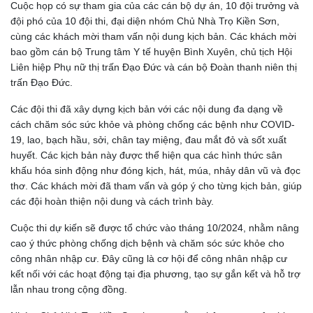
Cuộc họp có sự tham gia của các cán bộ dự án, 10 đội trưởng và
đội phó của 10 đội thi, đại diện nhóm Chủ Nhà Trọ Kiền Sơn,
cùng các khách mời tham vấn nội dung kịch bản. Các khách mời
bao gồm cán bộ Trung tâm Y tế huyện Bình Xuyên, chủ tịch Hội
Liên hiệp Phụ nữ thị trấn Đạo Đức và cán bộ Đoàn thanh niên thị
trấn Đạo Đức.
Các đội thi đã xây dựng kịch bản với các nội dung đa dạng về
cách chăm sóc sức khỏe và phòng chống các bệnh như COVID-
19, lao, bạch hầu, sởi, chân tay miệng, đau mắt đỏ và sốt xuất
huyết. Các kịch bản này được thể hiện qua các hình thức sân
khấu hóa sinh động như đóng kịch, hát, múa, nhảy dân vũ và đọc
thơ. Các khách mời đã tham vấn và góp ý cho từng kịch bản, giúp
các đội hoàn thiện nội dung và cách trình bày.
Cuộc thi dự kiến sẽ được tổ chức vào tháng 10/2024, nhằm nâng
cao ý thức phòng chống dịch bệnh và chăm sóc sức khỏe cho
công nhân nhập cư. Đây cũng là cơ hội để công nhân nhập cư
kết nối với các hoạt động tại địa phương, tạo sự gắn kết và hỗ trợ
lẫn nhau trong cộng đồng.