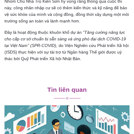
Nhóm Chủ Nhà Trọ Kiền Sơn hy vọng rằng thông qua cuộc thi
này, công nhân nhập cư sẽ có thêm kiến thức và kỹ năng để bảo
vệ sức khỏe của mình và cộng đồng, đồng thời xây dựng một môi
trường sống an toàn và lành mạnh hơn.
Đây là hoạt động thuộc khuôn khổ dự án
“Tăng cường năng lực
cho cấp cơ sở chuẩn bị sẵn sàng và ứng phó đại dịch COVID-19
tại Việt Nam” (SPR-COVID),
do Viện Nghiên cứu Phát triển Xã hội
(ISDS) thực hiện với sự tài trợ từ Ngân hàng Thế giới được uỷ
thác bởi Quỹ Phát triển Xã hội Nhật Bản.
Điều
hướng
Tin liên quan
bài
viết