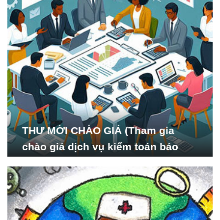
THƯ MỜI CHÀO GIÁ (Tham gia
chào giá dịch vụ kiểm toán báo
cáo tài chính năm 2024 của Viện
Nghiên cứu Phát triển Xã
hội_ISDS)