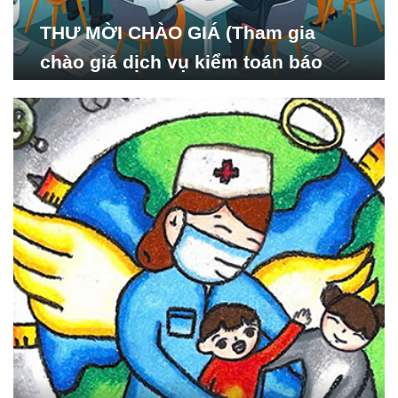
THƯ MỜI CHÀO GIÁ (Tham gia
chào giá dịch vụ kiểm toán báo
cáo tài chính năm 2024 của Viện
Nghiên cứu Phát triển Xã
hội_ISDS)