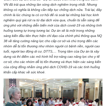
VN đã trải qua những làn sóng dịch nghiêm trọng nhất. Nhưng
không có nghĩa là không cần tiếp tục chống dịch nữa. Trái lại, đây
chính là lúc chúng ta có cơ hội để rà soát lại những bài học kinh
nghiệm quý giá rút ra từ đại dịch vừa qua, chuẩn bị sẵn sàng để
ứng phó với những diễn biến mới của dịch covid-19 và những tình
huống tương tự trong tương lai. Dự án sẽ là một trong những
sáng kiến đầu tiên thực hiện chỉ đạo của chính phủ thông qua NQ
38 về tăng cường năng lực cho cấp cơ sở và chú trọng đến các
nhóm dễ bị tổn thương như nhóm người có bệnh nền, người cao
tuổi, người lao động di cư, DTTS,… Trọng tâm của Dự án là xây
dựng và thí điểm các mô hình hỗ trợ nâng cao năng lực cho y tế
cơ sở, cho các nhóm dễ bị tổn thương và thực hiện các sáng kiến
của cộng đồng nhằm ứng phó dịch COVID-19 và các tình huống
khẩn cấp khác về sức khoẻ
.