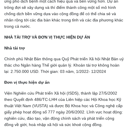
ứng phó dịch bệnh một cách hiệu quả và bền vững hơn. Dự án
trông đợi sẽ xây dựng và thí điểm thành công một số mô hình
chống dịch bền vững dựa vào cộng đồng để có thể chia sẻ và
nhân rộng tới các địa bàn khác trong tỉnh và các địa phương khác
trong cả nước.
NHÀ TÀI TRỢ VÀ ĐƠN VỊ THỰC HIỆN DỰ ÁN
Nhà tài trợ
Chính phủ Nhật Bản thông qua Quỹ Phát triển Xã hội Nhật Bản uỷ
thác cho Ngân hàng Thế giới quản lý. Khoản tài trợ không hoàn
lại: 2.750.000 USD. Thời gian: 03 năm, 1/2022- 12/2024
Đơn vị thực hiện dự án
Viện Nghiên cứu Phát triển Xã hội (ISDS), thành lập 27/5/2002
theo Quyết định 486/TC-LHH của Liên hiệp các Hội Khoa học Kỹ
thuật Việt Nam (VUSTA) và được Bộ Khoa học và Công nghệ cấp
giấy phép hoạt động số 777 ngày 20/6/2002. Lĩnh vực hoạt động:
nghiên cứu, đào tạo, vận động chính sách và phát triển cộng
đồng về giới, hoà nhập xã hội và sức khoẻ cộng đồng.