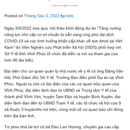
Posted on
Tháng Sáu 3, 2022
by
isds
Ngày 3/6/2022 vừa qua, hội thảo khởi động dự án
“Tăng cường
năng lực cho cấp cơ sở chuẩn bị sẵn sàng ứng phó đại dịch
COVID-19 và các tình huống khẩn cấp khác về sức khoẻ tại Việt
Nam”
do Viện Nghiên cứu Phát triển Xã hội (ISDS) phối hợp với
Sở Y tế tỉnh Vĩnh Phúc tổ chức đã diễn ra với sự tham gia của
hơn 90 đại biểu.
Đại diện cho cơ quan quản lý nhà nước về y tế có ông Đặng Văn
Hải, Phó Giám đốc Sở Y tế, Trưởng Ban điều phối Dự án tại Vĩnh
Phúc. Ngoài ra còn có đại điện của các cơ quan hữu quan của
Vĩnh Phúc; đại diện lãnh đạo từ UBND và Trung tâm Y tế của
thành phố Vĩnh Yên, huyện Tam Đảo và huyện Bình Xuyên; đại
diện lãnh đạo đến từ UBND Trạm Y tế, các tổ chức xã hội của 9
xã thuộc 3 huyện/thị nói trên, cùng một số cơ quan báo chí đóng
trên địa bàn tỉnh.
Từ phía nhà tài trợ có bà Đào Lan Hương, chuyên gia cao cấp