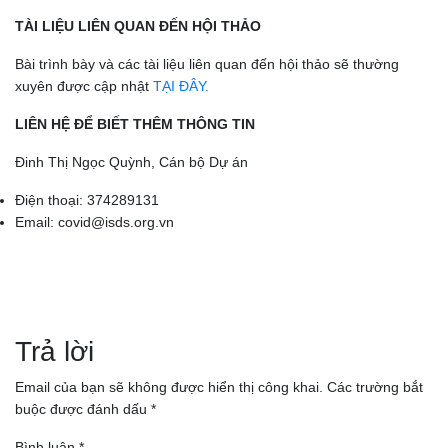
TÀI LIỆU LIÊN QUAN ĐẾN HỘI THẢO
Bài trình bày và các tài liệu liên quan đến hội thảo sẽ thường
xuyên được cập nhật
TẠI ĐÂY.
LIÊN HỆ ĐỂ BIẾT THÊM THÔNG TIN
Đinh Thị Ngọc Quỳnh, Cán bộ Dự án
Điện thoại: 374289131
Email: covid@isds.org.vn
Điều
hướng
Trả lời
bài
Email của bạn sẽ không được hiển thị công khai.
Các trường bắt
buộc được đánh dấu
*
viết
Bình luận
*