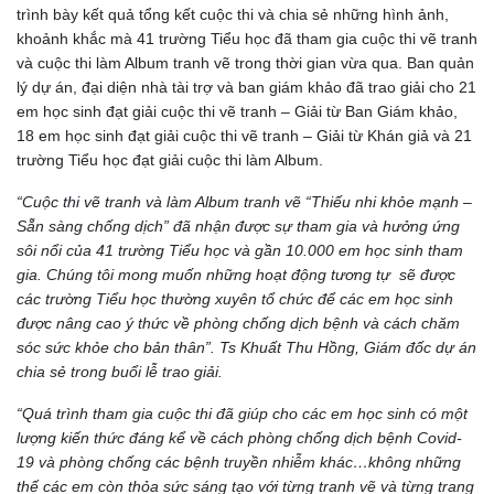
trình bày kết quả tổng kết cuộc thi và chia sẻ những hình ảnh,
khoảnh khắc mà 41 trường Tiểu học đã tham gia cuộc thi vẽ tranh
và cuộc thi làm Album tranh vẽ trong thời gian vừa qua. Ban quản
lý dự án, đại diện nhà tài trợ và ban giám khảo đã trao giải cho 21
em học sinh đạt giải cuộc thi vẽ tranh – Giải từ Ban Giám khảo,
18 em học sinh đạt giải cuộc thi vẽ tranh – Giải từ Khán giả và 21
trường Tiểu học đạt giải cuộc thi làm Album.
“Cuộc thi vẽ tranh và làm Album tranh vẽ “Thiếu nhi khỏe mạnh –
Sẵn sàng chống dịch” đã nhận được sự tham gia và hưởng ứng
sôi nổi của 41 trường Tiểu học và gần 10.000 em học sinh tham
gia. Chúng tôi mong muốn những hoạt động tương tự sẽ được
các trường Tiểu học thường xuyên tổ chức để các em học sinh
được nâng cao ý thức về phòng chống dịch bệnh và cách chăm
sóc sức khỏe cho bản thân”. Ts Khuất Thu Hồng, Giám đốc dự án
chia sẻ trong buổi lễ trao giải.
“
Quá
trình tham gia cuộc thi đã giúp cho các em học sinh có một
lượng kiến thức đáng kể về cách phòng chống dịch bệnh Covid-
19 và phòng chống các bệnh truyền nhiễm khác…không những
thế các em còn thỏa sức sáng tạo với từng tranh vẽ và từng trang