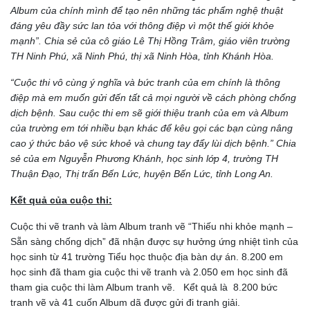
Album của chính mình để tạo nên những tác phẩm nghệ thuật
đáng yêu đầy sức lan tỏa với thông điệp vì một thế giới khỏe
mạnh”. Chia sẻ của cô giáo Lê Thị Hồng Trâm, giáo viên trường
TH Ninh Phú, xã Ninh Phú, thị xã Ninh Hòa, tỉnh Khánh Hòa.
“Cuộc thi vô cùng ý nghĩa và bức tranh của em chính là thông
điệp mà em muốn gửi đến tất cả mọi người về cách phòng chống
dịch bệnh. Sau cuộc thi em sẽ giới thiệu tranh của em và Album
của trường em tới nhiều bạn khác để kêu gọi các bạn cùng nâng
cao ý thức bảo vệ sức khoẻ và chung tay đẩy lùi dịch bệnh.” Chia
sẻ của em Nguyễn Phương Khánh, học sinh lớp 4, trường TH
Thuận Đạo, Thị trấn Bến Lức, huyện Bến Lức, tỉnh Long An.
Kết quả của cuộc thi:
Cuộc thi vẽ tranh và làm Album tranh vẽ “Thiếu nhi khỏe mạnh –
Sẵn sàng chống dịch” đã nhận được sự hưởng ứng nhiệt tình của
học sinh từ 41 trường Tiểu học thuộc địa bàn dự án. 8.200 em
học sinh đã tham gia cuộc thi vẽ tranh và 2.050 em học sinh đã
tham gia cuộc thi làm Album tranh vẽ. Kểt quả là 8.200 bức
tranh vẽ và 41 cuốn Album dã được gửi đi tranh giải.