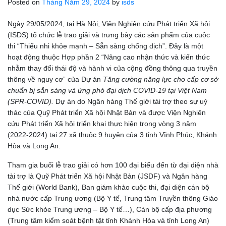
Posted on
Tháng Năm 29, 2024
by
isds
Ngày 29/05/2024, tại Hà Nội, Viện Nghiên cứu Phát triển Xã hội
(ISDS) tổ chức lễ trao giải và trưng bày các sản phẩm của cuộc
thi “Thiếu nhi khỏe mạnh – Sẵn sàng chống dịch”. Đây là một
hoạt động thuộc Hợp phần 2 “Nâng cao nhận thức và kiến thức
nhằm thay đổi thái độ và hành vi của cộng đồng thông qua truyền
thông về nguy cơ” của Dự án
Tăng cường năng lực cho cấp cơ sở
chuẩn bị sẵn sàng và ứng phó đại dịch COVID-19 tại Việt Nam
(SPR-COVID).
Dự án do Ngân hàng Thế giới tài trợ theo sự uỷ
thác của Quỹ Phát triển Xã hội Nhật Bản và được Viện Nghiên
cứu Phát triển Xã hội triển khai thực hiện trong vòng 3 năm
(2022-2024) tại 27 xã thuộc 9 huyện của 3 tỉnh Vĩnh Phúc, Khánh
Hòa và Long An.
Tham gia buổi lễ trao giải có hơn 100 đại biểu đến từ đại diện nhà
tài trợ là Quỹ Phát triển Xã hội Nhật Bản (JSDF) và Ngân hàng
Thế giới (World Bank), Ban giám khảo cuộc thi, đại diện cán bộ
nhà nước cấp Trung ương (Bộ Y tế, Trung tâm Truyền thông Giáo
dục Sức khỏe Trung ương – Bộ Y tế…), Cán bộ cấp địa phương
(Trung tâm kiểm soát bệnh tật tỉnh Khánh Hòa và tỉnh Long An)