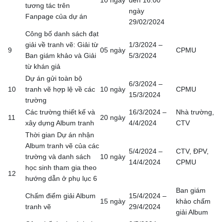
10 ngày
đến 16:00
tương tác trên
ngày
Fanpage của dự án
29/02/2024
Công bố danh sách đạt
giải về tranh vẽ: Giải từ
1/3/2024 –
9
05 ngày
CPMU
Ban giám khảo và Giải
5/3/2024
từ khán giả
Dự án gửi toàn bộ
6/3/2024 –
10
tranh vẽ hợp lệ về các
10 ngày
CPMU
15/3/2024
trường
Các trường thiết kế và
16/3/2024 –
Nhà trường,
11
20 ngày
xây dựng Album tranh
4/4/2024
CTV
Thời gian Dự án nhận
Album tranh vẽ của các
5/4/2024 –
CTV, ĐPV,
trường và danh sách
10 ngày
14/4/2024
CPMU
học sinh tham gia theo
12
hướng dẫn ở phụ lục 6
Ban giám
Chấm điểm giải Album
15/4/2024 –
15 ngày
khảo chấm
tranh vẽ
29/4/2024
giải Album