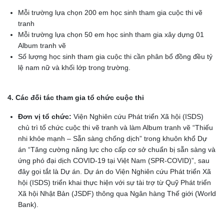
Mỗi trường lựa chọn 200 em học sinh tham gia cuộc thi vẽ
tranh
Mỗi trường lựa chọn 50 em học sinh tham gia xây dựng 01
Album tranh vẽ
Số lượng học sinh tham gia cuộc thi cần phân bổ đồng đều tỷ
lệ nam nữ và khối lớp trong trường.
4. Các đối tác tham gia tổ chức cuộc thi
Đơn vị tổ chức:
Viện Nghiên cứu Phát triển Xã hội (ISDS)
chủ trì tổ chức cuộc thi vẽ tranh và làm Album tranh vẽ “Thiếu
nhi khỏe mạnh – Sẵn sàng chống dịch” trong khuôn khổ Dự
án “Tăng cường năng lực cho cấp cơ sở chuẩn bị sẵn sàng và
ứng phó đại dịch COVID-19 tại Việt Nam (SPR-COVID)”, sau
đây gọi tắt là Dự án. Dự án do Viện Nghiên cứu Phát triển Xã
hội (ISDS) triển khai thực hiện với sự tài trợ từ Quỹ Phát triển
Xã hội Nhật Bản (JSDF) thông qua Ngân hàng Thế giới (World
Bank).