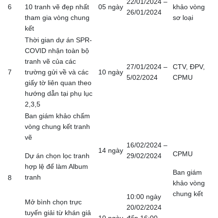
22/01/2024 –
6
10 tranh vẽ đẹp nhất
05 ngày
khảo vòng
26/01/2024
tham gia vòng chung
sơ loại
kết
Thời gian dự án SPR-
COVID nhận toàn bộ
tranh vẽ của các
27/01/2024 –
CTV, ĐPV,
7
trường gửi về và các
10 ngày
5/02/2024
CPMU
giấy tờ liên quan theo
hướng dẫn tại phụ lục
2,3,5
Ban giám khảo chấm
vòng chung kết tranh
vẽ
16/02/2024 –
14 ngày
CPMU
Dự án chọn lọc tranh
29/02/2024
hợp lệ để làm Album
Ban giám
tranh
8
khảo vòng
chung kết
10:00 ngày
Mở bình chọn trực
20/02/2024
tuyến giải từ khán giả