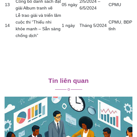
Công bố danh sách đạt
2/5/2024 –
13
05 ngày
CPMU
giải Album tranh vẽ
6/5/2024
Lễ trao giải và triển lãm
cuộc thi “Thiếu nhi
CPMU, BĐP
14
1 ngày
Tháng 5/2024
khỏe mạnh – Sẵn sàng
tỉnh
chống dịch”
Điều
hướng
Tin liên quan
bài
viết