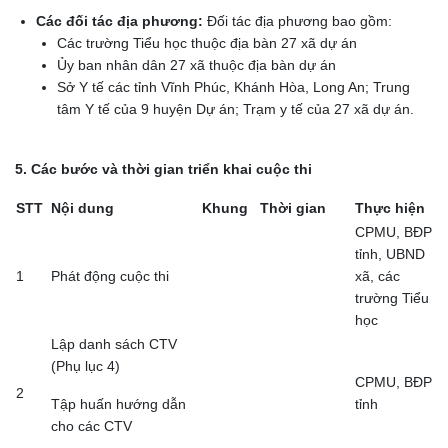
Các đối tác địa phương:
Đối tác địa phương bao gồm:
Các trường Tiểu học thuộc địa bàn 27 xã dự án
Ủy ban nhân dân 27 xã thuộc địa bàn dự án
Sở Y tế các tỉnh Vĩnh Phúc, Khánh Hòa, Long An; Trung
tâm Y tế của 9 huyện Dự án; Trạm y tế của 27 xã dự án.
5. Các bước và thời gian triển khai cuộc thi
STT
Nội dung
Khung
Thời gian
Thực hiện
CPMU, BĐP
tỉnh, UBND
1
Phát động cuộc thi
xã, các
trường Tiểu
học
Lập danh sách CTV
(Phụ lục 4)
CPMU, BĐP
2
Tập huấn hướng dẫn
tỉnh
cho các CTV