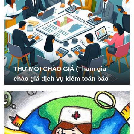
THƯ MỜI CHÀO GIÁ (Tham gia
chào giá dịch vụ kiểm toán báo
cáo tài chính năm 2024 của Viện
Nghiên cứu Phát triển Xã
hội_ISDS)