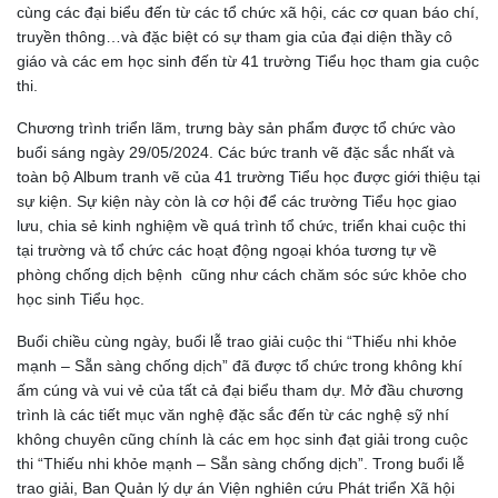
cùng các đại biểu đến từ các tổ chức xã hội, các cơ quan báo chí,
truyền thông…và đặc biệt có sự tham gia của đại diện thầy cô
giáo và các em học sinh đến từ 41 trường Tiểu học tham gia cuộc
thi.
Chương trình triển lãm, trưng bày sản phẩm được tổ chức vào
buổi sáng ngày 29/05/2024. Các bức tranh vẽ đặc sắc nhất và
toàn bộ Album tranh vẽ của 41 trường Tiểu học được giới thiệu tại
sự kiện. Sự kiện này còn là cơ hội để các trường Tiểu học giao
lưu, chia sẻ kinh nghiệm về quá trình tổ chức, triển khai cuộc thi
tại trường và tổ chức các hoạt động ngoại khóa tương tự về
phòng chống dịch bệnh cũng như cách chăm sóc sức khỏe cho
học sinh Tiểu học.
Buổi chiều cùng ngày, buổi lễ trao giải cuộc thi “Thiếu nhi khỏe
mạnh – Sẵn sàng chống dịch” đã được tổ chức trong không khí
ấm cúng và vui vẻ của tất cả đại biểu tham dự. Mở đầu chương
trình là các tiết mục văn nghệ đặc sắc đến từ các nghệ sỹ nhí
không chuyên cũng chính là các em học sinh đạt giải trong cuộc
thi “Thiếu nhi khỏe mạnh – Sẵn sàng chống dịch”. Trong buổi lễ
trao giải, Ban Quản lý dự án Viện nghiên cứu Phát triển Xã hội