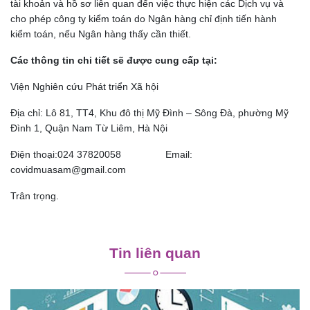
tài khoản và hồ sơ liên quan đến việc thực hiện các Dịch vụ và
cho phép công ty kiểm toán do Ngân hàng chỉ định tiến hành
kiểm toán, nếu Ngân hàng thấy cần thiết.
Các thông tin chi tiết sẽ được cung cấp tại:
Viện Nghiên cứu Phát triển Xã hội
Địa chỉ: Lô 81, TT4, Khu đô thị Mỹ Đình – Sông Đà, phường Mỹ
Đình 1, Quận Nam Từ Liêm, Hà Nội
Điện thoại:024 37820058 Email:
covidmuasam@gmail.com
Trân trọng.
Điều
hướng
Tin liên quan
bài
viết