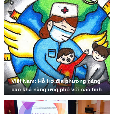
hội_ISDS)
Việt Nam: Hỗ trợ địa phương nâng
cao khả năng ứng phó với các tình
huống y tế khẩn cấp