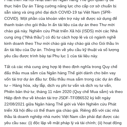
thực hiện Dự án Tăng cường năng lực cho cấp cơ sở chuẩn bị
sẵn sàng và ứng phó đại dịch COVID-19 tại Việt Nam (SPR-
COVID). Một phần của khoản viện trợ này sẽ được sử dụng để
thanh toán cho gói thầu In ấn tài liệu của dự án theo Thư mời
chào giá này. Nghiên cứu Phát triển Xã hội (ISDS) mời các Nhà
cung ứng (“Nhà thầu”) có đủ tư cách hợp lệ và có ngành nghề
kinh doanh theo Thư mời chào giá này chào giá cho Gói thầu In
ấn tài liệu của Dự án. Thông tin về yêu cầu kỹ thuật và số lượng
yêu cầu được trình bày tại Phụ lục 1 của tài liệu này.
Tất cả các nhà cung ứng hợp lệ theo định nghĩa trong Quy chế
đấu thầu mua sắm của Ngân hàng Thế giới dành cho bên vay
vốn tài trợ dự án đầu tư: Đấu thầu mua sắm trong các dự án đầu
tư – Hàng hóa, xây lắp, dịch vụ phi tư vấn và dịch vụ tư vấn,
Phiên bản thứ tư, tháng 11 năm 2020 (Quy chế Mua sắm) và theo
Hiệp định thư về khoản tài trợ JSDF-TF0B6532 ký kết ngày
22/08/2021 giữa Ngân hàng Thế giới và Viện Nghiên cứu Phát
triển Xã hội đều có thể tham gia chào giá. Riêng đối với các nhà
thầu là doanh nghiệp nhà nước Việt Nam cần phải đạt được các
yêu cầu sau: (i) độc lập về mặt pháp lý và tài chính; (ii) hoạt động