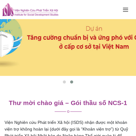
Skip
to
content
Thư mời chào giá – Gói thầu số NCS-1
Viện Nghiên cứu Phát triển Xã hội (ISDS) nhận được một khoản
viện trợ không hoàn lại (dưới đây gọi là “Khoản viện trợ”) từ Quỹ
Phát triển Xã hội Nhật bản do Ngân hàng Thế giới quản lý để