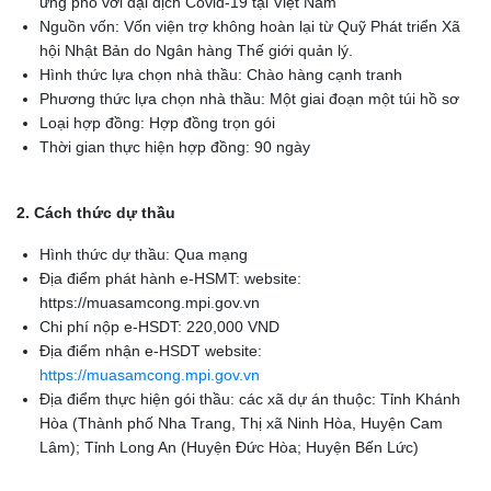
ứng phó với đại dịch Covid-19 tại Việt Nam
Nguồn vốn: Vốn viện trợ không hoàn lại từ Quỹ Phát triển Xã
hội Nhật Bản do Ngân hàng Thế giới quản lý.
Hình thức lựa chọn nhà thầu: Chào hàng cạnh tranh
Phương thức lựa chọn nhà thầu: Một giai đoạn một túi hồ sơ
Loại hợp đồng: Hợp đồng trọn gói
Thời gian thực hiện hợp đồng: 90 ngày
2. Cách thức dự thầu
Hình thức dự thầu: Qua mạng
Địa điểm phát hành e-HSMT: website:
https://muasamcong.mpi.gov.vn
Chi phí nộp e-HSDT: 220,000 VND
Địa điểm nhận e-HSDT website:
https://muasamcong.mpi.gov.vn
Địa điểm thực hiện gói thầu: các xã dự án thuộc: Tỉnh Khánh
Hòa (Thành phố Nha Trang, Thị xã Ninh Hòa, Huyện Cam
Lâm); Tỉnh Long An (Huyện Đức Hòa; Huyện Bến Lức)