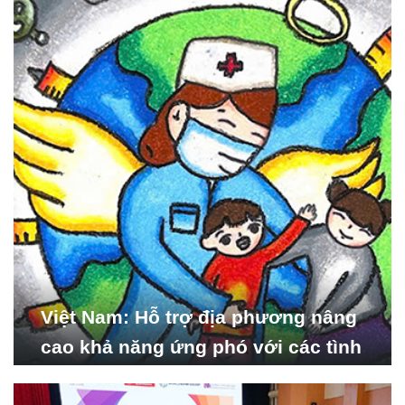
Nghiên cứu Phát triển Xã
hội_ISDS)
Việt Nam: Hỗ trợ địa phương nâng
cao khả năng ứng phó với các tình
huống y tế khẩn cấp