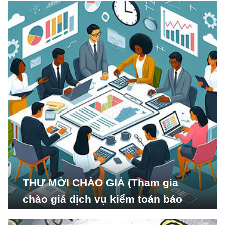
viết
THƯ MỜI CHÀO GIÁ (Tham gia
chào giá dịch vụ kiểm toán báo
cáo tài chính năm 2024 của Viện