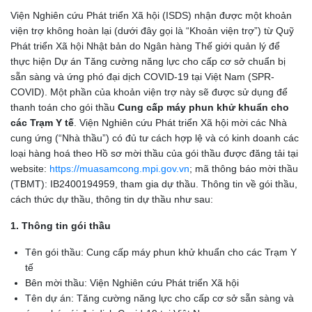
Viện Nghiên cứu Phát triển Xã hội (ISDS) nhận được một khoản
viện trợ không hoàn lại (dưới đây gọi là “Khoản viện trợ”) từ Quỹ
Phát triển Xã hội Nhật bản do Ngân hàng Thế giới quản lý để
thực hiện Dự án Tăng cường năng lực cho cấp cơ sở chuẩn bị
sẵn sàng và ứng phó đại dịch COVID-19 tại Việt Nam (SPR-
COVID). Một phần của khoản viện trợ này sẽ được sử dụng để
thanh toán cho gói thầu
Cung cấp máy phun khử khuẩn cho
các Trạm Y tế
. Viện Nghiên cứu Phát triển Xã hội mời các Nhà
cung ứng (“Nhà thầu”) có đủ tư cách hợp lệ và có kinh doanh các
loại hàng hoá theo Hồ sơ mời thầu của gói thầu được đăng tải
tại
website:
https://muasamcong.mpi.gov.vn
; mã thông báo mời thầu
(TBMT): IB2400194959, tham gia dự thầu. Thông tin về gói thầu,
cách thức dự thầu, thông tin dự thầu như sau:
1. Thông tin gói thầu
Tên gói thầu: Cung cấp máy phun khử khuẩn cho các Trạm Y
tế
Bên mời thầu: Viện Nghiên cứu Phát triển Xã hội
Tên dự án: Tăng cường năng lực cho cấp cơ sở sẵn sàng và