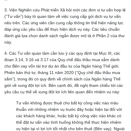
3. Viện Nghiên cứu Phát triển Xã hội mời các đơn vị tư vấn hợp lệ
(“Tư vấn”) bày tỏ quan tâm về việc cung cấp gói dịch vụ tư vấn
nêu trên. Các ứng viên cần cung cấp thông tin thể hiện năng lực
đáp ứng các yêu cầu để thực hiện dịch vụ này. Các tiêu chuẩn
đánh giá lựa chọn danh sách ngắn được mô tả ở Phần 2 của thư
này.
4. Các Tư vấn quan tâm cần lưu ý các quy định tại Mục III, các
đoạn 3.14, 3.16 và 3.17 của Quy chế đấu thầu mua sắm dành
cho Bên vay vốn tài trợ dự án đầu tư của Ngân hàng Thế giới,
Phiên bản thứ tư, tháng 11 năm 2020 (“Quy chế đấu thầu mua
sắm”), trong đó có quy định về chính sách của Ngân hàng Thế
giới về xung đột lợi ích. Bên cạnh đó, đề nghị tham chiếu tới các
yêu cầu cụ thể về xung đột lợi ích liên quan đến nhiệm vụ này:
Tư vấn không được thuê cho bất kỳ công việc nào mâu
thuẫn với những nhiệm vụ trước đây hoặc hiện tại đối với
các khách hàng khác, hoặc bất kỳ công việc nào khác có
thể đặt tư vấn vào tình huống không thể thực hiện nhiệm
vụ hiện tại vì lợi ích tốt nhất cho bên thuê (Bên vay). Ngoài