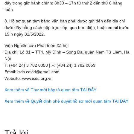
đây trong giờ hành chính: 8h30 – 17h từ thứ 2 đến thứ 6 hàng
tuần.
8. Hồ sơ quan tâm bằng văn bàn phải được gửi đến đến điạ chỉ
dưới dây bằng cách nộp trực tiếp, qua bưu điện, hoặc email trước
15 h ngày 31/5/2022.
Viện Nghiên cứu Phát triển Xã hội
Địa chỉ: Lô 81 – TT4, Mỹ Đình – Sông Đà, quận Nam Từ Liêm, Hà
Nội
T: (+84 24) 3 782 0058 | F: (+84 24) 3 782 0059
Email: isds.covid@gmail.com
Website: www.isds.org.vn
Xem thêm về Thư mời bày tỏ quan tâm TẠI ĐÂY
Xem thêm về Quyết định phê duyệt hồ sơ mời quan tâm TẠI ĐÂY
Điều
hướng
Trả lời