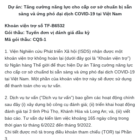
Dự án: Tăng cường năng lực cho cấp cơ sở chuẩn bị sẵn
sàng và ứng phó đại dịch COVID-19 tại Việt Nam
Khoản viện trợ số TF-B6532
Gói thầu: Tuyển đơn vị đánh giá đầu kỳ
Mã gói thầu: CQS-1
1. Viện Nghiên cứu Phát triển Xã hội (ISDS) nhận được một
khoản viện trợ không hoàn lại (dưới đây gọi là “Khoản viện trợ”)
từ Ngân hàng Thế giới để thực hiện Dự án Tăng cường năng lực
cho cấp cơ sở chuẩnd bị sẵn sàng và ứng phó đại dịch COVID-19
tại Việt Nam. Một phần của khoản viện trợ này sẽ được sử dụng
để thanh toán cho vụ tư vấn.
2. Dịch vụ tư vấn (“Dịch vụ tư vấn”) bao gồm các hoạt động chính
sau đây (i) xây dựng bộ công cụ đánh giá; (ii) triển khai hoạt động
đánh giá tại 3 tỉnh Phú Thọ, Khánh Hòa và Long An; và, (iii) viết
báo cáo. Tư vấn dự kiến làm việc khoảng 165 ngày công trong
thời gian từ tháng 6/2022 đến tháng 9/2022.
Chi tiết được mô tả trong điều khoản tham chiếu (TOR) tại Phần
3.