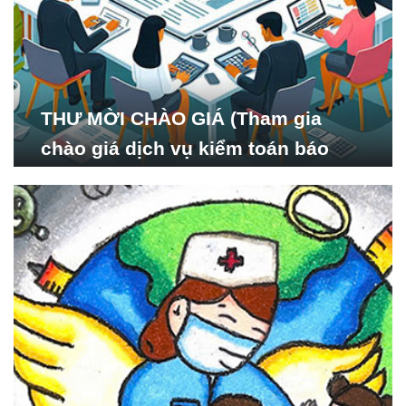
THƯ MỜI CHÀO GIÁ (Tham gia
chào giá dịch vụ kiểm toán báo
cáo tài chính năm 2024 của Viện
Nghiên cứu Phát triển Xã
hội_ISDS)