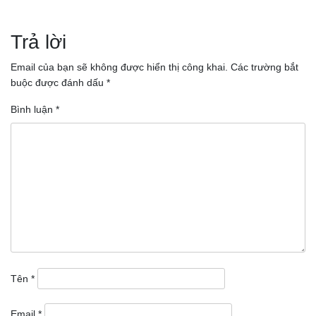
Điều
hướng
Trả lời
bài
Email của bạn sẽ không được hiển thị công khai.
Các trường bắt
buộc được đánh dấu
*
viết
Bình luận
*
Tên
*
Email
*