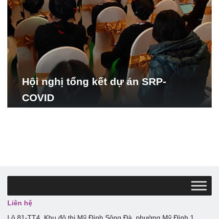
Hội nghị tổng kết dự án SRP-
COVID
Liên hệ
Lô 81-TT4, Khu đô thị Mỹ Đình Sông Đà, phường Mỹ Đình 1,