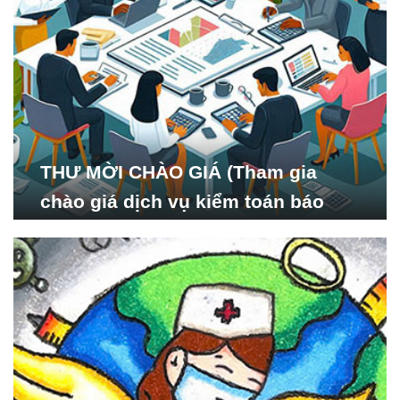
THƯ MỜI CHÀO GIÁ (Tham gia
chào giá dịch vụ kiểm toán báo
cáo tài chính năm 2024 của Viện
Nghiên cứu Phát triển Xã
hội_ISDS)