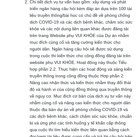
Chi tiết dịch vụ tư vấn bao gồm: xây dựng và phát
triển ngân hàng câu hỏi kèm đáp án dựa trên 100 tài
liệu truyền thông/bài học có chủ đề về phòng chống
dịch COVID-19 và các dịch bệnh khác, chăm sóc sức
khỏe và các nội dung liên quan khác được đăng tải
trên trang Website phụ VUI KHỎE của Dự án nhằm
mục đích củng cố và tăng cường kiến thức cho
người dân. Ngân hàng câu hỏi sẽ được sử dụng
trong cuộc thi kiến thức cho cộng đồng đăng tải trên
website phụ VUI KHỎE. Hoạt động này thuộc Tiểu
hợp phần 2.2. Thực hiện các hoạt động và sáng kiến
truyền thông trong cộng đồng thuộc Hợp phần 2:
Nâng cao nhận thức và kiến thức nhằm thay đổi thái
độ và hành vi của cộng đồng thông qua truyền thông
về nguy cơ. Mục đích cơ bản của dịch vụ tư vấn này
nhằm củng cố và nâng cao kiến thức cho người dân
thuộc địa bàn dự án về phòng chống COVID-19 và
các dịch bệnh khác, cách chăm sóc sức khỏe, chuẩn
bị và ứng phó các tình huống y tế khẩn cấp thông
qua cuộc thi tìm hiểu kiến thức liên quan bằng cách
đọc/xem tài liệu được cung cấp và trả lời câu hỏi trên