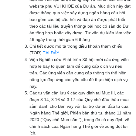
website phụ VUI KHỎE của Dự án. Mục đích này đạt
được thông qua việc xây dựng ngân hàng câu hỏi
bao gồm các bộ câu hỏi và đáp án được phát triển
theo các tài liệu truyền thông/ bài học có sẵn do Dự
án tổng hợp hoặc xây dựng. Tư vấn dự kiến làm việc
46 ngày trong thời gian 6 tháng.
Chi tiết được mô tả trong điều khoản tham chiếu
(TOR)
TẠI ĐÂY.
Viện Nghiên cứu Phát triển Xã hội mời các ứng viên
hợp lệ bày tỏ quan tâm để cung cấp dịch vụ nêu
trên. Các ứng viên cần cung cấp thông tin thể hiện
năng lực đáp ứng các yêu cầu để thực hiện dịch vụ
này.
Các tư vấn cần lưu ý các quy định tại Mục III, các
đoạn 3.14, 3.16 và 3.17 của Quy chế đấu thầu mua
sắm dành cho Bên vay vốn tài trợ dự án đầu tư của
Ngân hàng Thế giới, Phiên bản thứ tư, tháng 11 năm
2020 (“Quy chế Mua sắm”), trong đó có quy định về
chính sách của Ngân hàng Thế giới về xung đột lợi
ích.