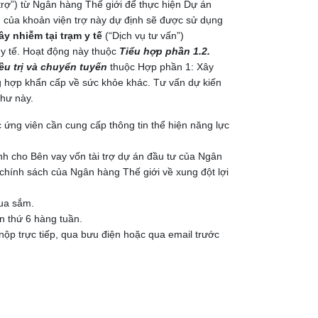
trợ”) từ Ngân hàng Thế giới để thực hiện Dự án
 của khoản viện trợ này dự định sẽ được sử dụng
y nhiễm tại trạm y tế
(“Dịch vụ tư vấn”)
 y tế. Hoạt động này thuộc
Tiểu hợp phần 1.2.
ều trị và chuyển tuyến
thuộc Hợp phần 1: Xây
g hợp khẩn cấp về sức khỏe khác. Tư vấn dự kiến
thư này.
 ứng viên cần cung cấp thông tin thể hiện năng lực
nh cho Bên vay vốn tài trợ dự án đầu tư của Ngân
chính sách của Ngân hàng Thế giới về xung đột lợi
Mua sắm.
ến thứ 6 hàng tuần.
ộp trực tiếp, qua bưu điện hoặc qua email trước