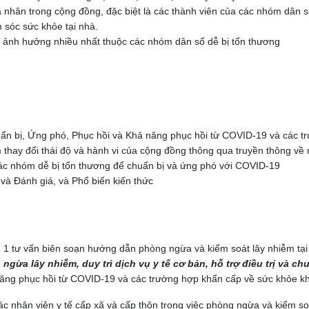
cá nhân trong cộng đồng, đặc biệt là các thành viên của các nhóm dân 
 sóc sức khỏe tại nhà.
ị ảnh hưởng nhiều nhất thuộc các nhóm dân số dễ bị tổn thương
ẩn bị, Ứng phó, Phục hồi và Khả năng phục hồi từ COVID-19 và các t
thay đổi thái độ và hành vi của cộng đồng thông qua truyền thông về
các nhóm dễ bị tổn thương để chuẩn bị và ứng phó với COVID-19
và Đánh giá, và Phổ biến kiến thức
1 tư vấn biên soạn hướng dẫn phòng ngừa và kiểm soát lây nhiễm tại
ngừa lây nhiễm, duy trì dịch vụ y tế cơ bản
, hỗ trợ điều trị và c
năng phục hồi từ COVID-19 và các trường hợp khẩn cấp về sức khỏe k
 nhân viên y tế cấp xã và cấp thôn trong việc phòng ngừa và kiểm soát 