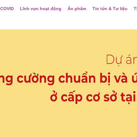
 COVID
Lĩnh vực hoạt động
Ấn phẩm
Tin tức & Tư liệu
T