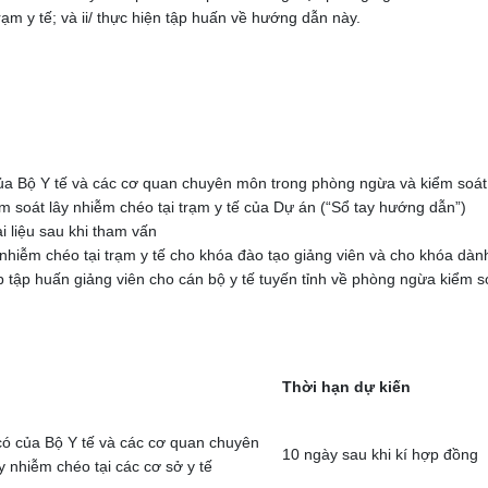
m y tế; và ii/ thực hiện tập huấn về hướng dẫn này.
của Bộ Y tế và các cơ quan chuyên môn trong phòng ngừa và kiểm soát 
m soát lây nhiễm chéo tại trạm y tế của Dự án (“Sổ tay hướng dẫn”)
ài liệu sau khi tham vấn
y nhiễm chéo tại trạm y tế cho khóa đào tạo giảng viên và cho khóa dàn
 tập huấn giảng viên cho cán bộ y tế tuyến tỉnh về phòng ngừa kiểm so
Thời hạn dự kiến
có của Bộ Y tế và các cơ quan chuyên
10 ngày sau khi kí hợp đồng
 nhiễm chéo tại các cơ sở y tế