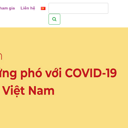
ham gia
Liên hệ
Tìm
kiếm
cho: