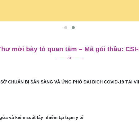
Thư mời bày tỏ quan tâm – Mã gói thầu: CSI-
 CHUẨN BỊ SẴN SÀNG VÀ ỨNG PHÓ ĐẠI DỊCH COVID-19 TẠI V
a và kiểm soát lây nhiễm tại trạm y tế