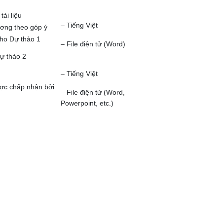
ài liệu
– Tiếng Việt
ương theo góp ý
cho Dự thảo 1
– File điện tử (Word)
dự thảo 2
– Tiếng Việt
ược chấp nhận bởi
– File điện tử (Word,
Powerpoint, etc.)