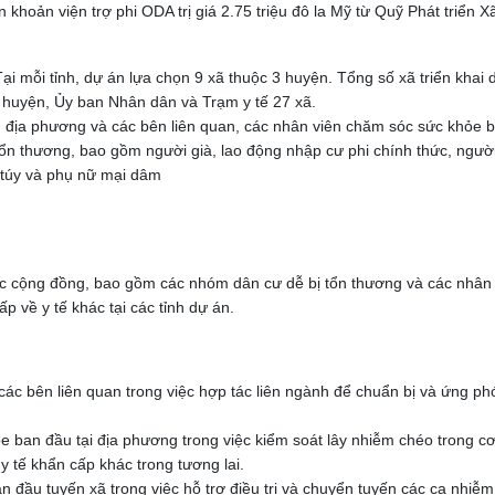
hận khoản viện trợ phi ODA trị giá 2.75 triệu đô la Mỹ từ Quỹ Phát tri
 mỗi tỉnh, dự án lựa chọn 9 xã thuộc 3 huyện. Tổng số xã triển khai d
 9 huyện, Ủy ban Nhân dân và Trạm y tế 27 xã.
 địa phương và các bên liên quan, các nhân viên chăm sóc sức khỏe b
tổn thương, bao gồm người già, lao động nhập cư phi chính thức, ngườ
 túy và phụ nữ mại dâm
ực cộng đồng, bao gồm các nhóm dân cư dễ bị tổn thương và các nhân 
 về y tế khác tại các tỉnh dự án.
c bên liên quan trong việc hợp tác liên ngành để chuẩn bị và ứng phó
 ban đầu tại địa phương trong việc kiểm soát lây nhiễm chéo trong cơ
n y tế khẩn cấp khác trong tương lai.
đầu tuyến xã trong việc hỗ trợ điều trị và chuyển tuyến các ca nhiễm