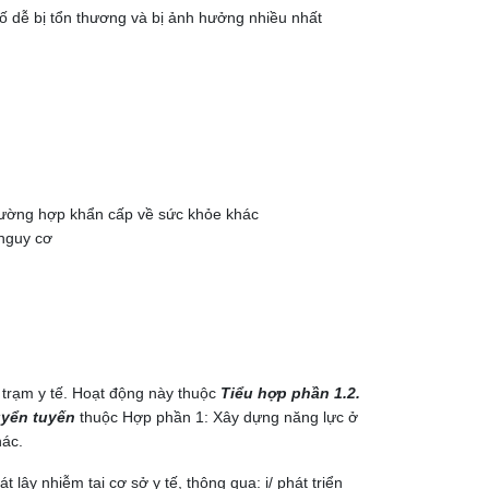
số dễ bị tổn thương và bị ảnh hưởng nhiều nhất
rường hợp khẩn cấp về sức khỏe khác
 nguy cơ
 trạm y tế. Hoạt động này thuộc
Tiểu hợp phần 1.2.
huyển tuyến
thuộc Hợp phần 1: Xây dựng năng lực ở
hác.
lây nhiễm tại cơ sở y tế, thông qua: i/ phát triển