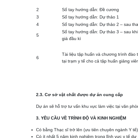
2
Sổ tay hướng dẫn: Đề cương
3
Sổ tay hướng dẫn: Dự thảo 1
4
Sổ tay hướng dẫn: Dự thảo 2 – sau th
Sổ tay hướng dẫn: Dự thảo 3 – sau kh
5
giá đầu kì
Tài liệu tập huấn và chương trình đào
6
tại trạm y tế cho cả tập huấn giảng vi
2.3. Cơ sở vật chất được dự án cung cấp
Dự án sẽ hỗ trợ tư vấn khu vực làm việc tại văn phòn
3. YÊU CẦU VỀ TRÌNH ĐỘ VÀ KINH NGHIỆM
Có bằng Thạc sĩ trở lên (ưu tiên chuyên ngành Y tế)
Có ít nhất 5 năm kinh nghiệm trong lĩnh vực y tế dự