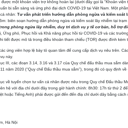
 được một khoản viện trợ không hoàn lại (dưới đây gọi là “Khoản viện 
uẩn bị sẵn sàng và ứng phó đại dịch COVID-19 tại Việt Nam. Một phần
n cá nhân:
Tư vấn phát triển hướng dẫn phòng ngừa và kiểm soát lâ
o gồm: biên soạn hướng dẫn phòng ngừa và kiểm soát lây nhiễm tại trạm
rong phòng ngừa lây nhiễm, duy trì dịch vụ y tế cơ bản, hỗ trợ đi
ị, Ứng phó, Phục hồi và Khả năng phục hồi từ COVID-19 và các trườn
Chi tiết được mô tả trong điều khoản tham chiếu (TOR) được đính kèm 
các ứng viên hợp lệ bày tỏ quan tâm để cung cấp dịch vụ nêu trên. Các
 vụ này.
 Mục III, các đoạn 3.14, 3.16 và 3.17 của Quy chế đấu thầu mua sắm dà
g 11 năm 2020 (“Quy chế Đấu thầu mua sắm”), trong đó có quy định về 
 tục về tuyển chọn tư vấn cá nhân được nêu trong Quy chế Đấu thầu 
 liên hệ với địa chỉ dưới đây trong giờ hành chính: 8h30: 17h từ thứ 2 đ
ệt hoặc Tiếng Anh) phải được gửi đến đến điạ chỉ dưới dây bằng cách n
m, Hà Nội