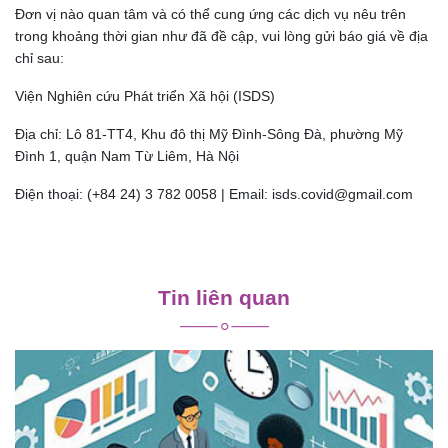
Đơn vị nào quan tâm và có thể cung ứng các dịch vụ nêu trên
trong khoảng thời gian như đã đề cập, vui lòng gửi báo giá về địa
chỉ sau:
Viện Nghiên cứu Phát triển Xã hội (ISDS)
Địa chỉ: Lô 81-TT4, Khu đô thị Mỹ Đình-Sông Đà, phường Mỹ
Đình 1, quận Nam Từ Liêm, Hà Nội
Điện thoại: (+84 24) 3 782 0058 | Email: isds.covid@gmail.com
Điều
hướng
Tin liên quan
bài
viết