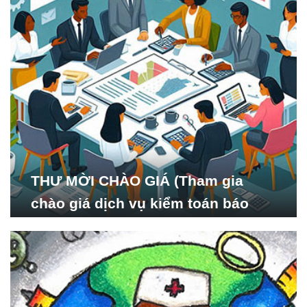
THƯ MỜI CHÀO GIÁ (Tham gia
chào giá dịch vụ kiểm toán báo
cáo tài chính năm 2024 của Viện
Nghiên cứu Phát triển Xã
hội_ISDS)