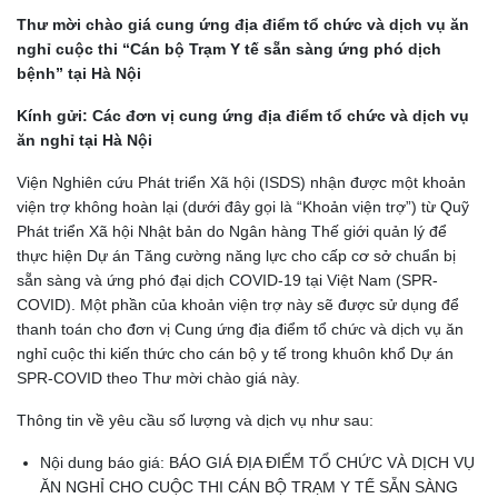
Thư
mời chào giá c
ung ứng địa điểm tổ chức và dịch vụ ăn
nghỉ
cuộc thi “Cán bộ Trạm Y tế sẵn sàng ứng phó dịch
bệnh” tại Hà Nội
Kính gửi: Các đơn vị cung ứng địa điểm tổ chức và dịch vụ
ăn nghỉ tại Hà Nội
Viện Nghiên cứu Phát triển Xã hội (ISDS) nhận được một khoản
viện trợ không hoàn lại (dưới đây gọi là “Khoản viện trợ”) từ Quỹ
Phát triển Xã hội Nhật bản do Ngân hàng Thế giới quản lý để
thực hiện Dự án Tăng cường năng lực cho cấp cơ sở chuẩn bị
sẵn sàng và ứng phó đại dịch COVID-19 tại Việt Nam (SPR-
COVID). Một phần của khoản viện trợ này sẽ được sử dụng để
thanh toán cho đơn vị Cung ứng địa điểm tổ chức và dịch vụ ăn
nghỉ cuộc thi kiến thức cho cán bộ y tế trong khuôn khổ Dự án
SPR-COVID theo Thư mời chào giá này.
Thông tin về yêu cầu số lượng và dịch vụ như sau:
Nội dung báo giá: BÁO GIÁ ĐỊA ĐIỂM TỔ CHỨC VÀ DỊCH VỤ
ĂN NGHỈ CHO CUỘC THI CÁN BỘ TRẠM Y TẾ SẴN SÀNG