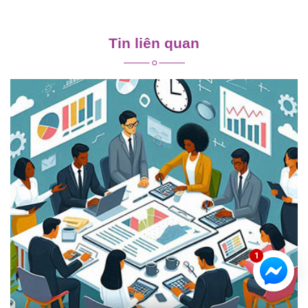
Điều
hướng
Tin liên quan
bài
viết
1