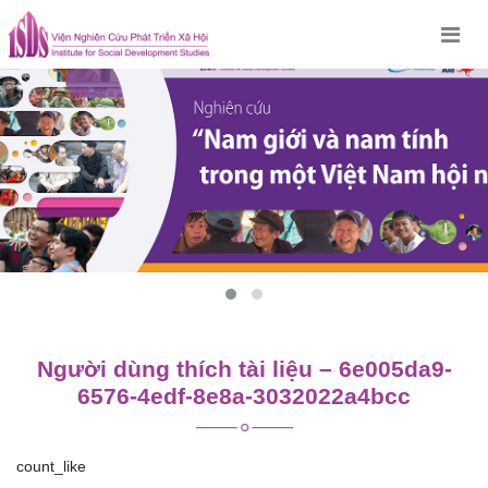
Skip
to
content
Người dùng thích tài liệu – 6e005da9-
6576-4edf-8e8a-3032022a4bcc
count_like