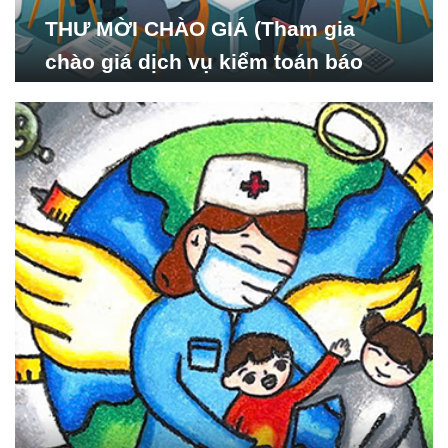
THƯ MỜI CHÀO GIÁ (Tham gia
chào giá dịch vụ kiểm toán báo
cáo tài chính năm 2024 của Viện
Nghiên cứu Phát triển Xã
hội_ISDS)