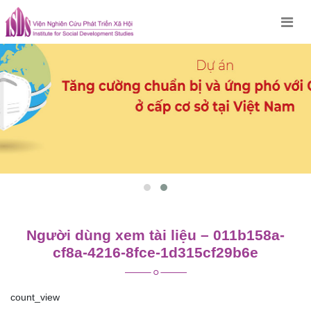
Skip
to
content
Người dùng xem tài liệu – 011b158a-
cf8a-4216-8fce-1d315cf29b6e
count_view