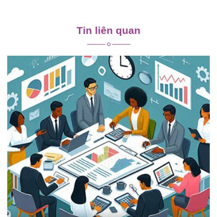
Điều
hướng
Tin liên quan
bài
viết