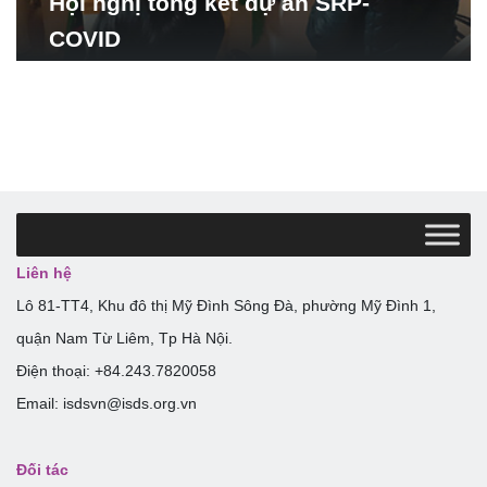
Hội nghị tổng kết dự án SRP-
COVID
Liên hệ
Lô 81-TT4, Khu đô thị Mỹ Đình Sông Đà, phường Mỹ Đình 1,
quận Nam Từ Liêm, Tp Hà Nội.
Điện thoại: +84.243.7820058
Email: isdsvn@isds.org.vn
Đối tác