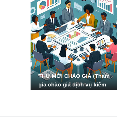
THƯ MỜI CHÀO GIÁ (Tham
gia chào giá dịch vụ kiểm
toán báo cáo tài chính năm
2024 của Viện Nghiên cứu
Phát triển Xã hội_ISDS)