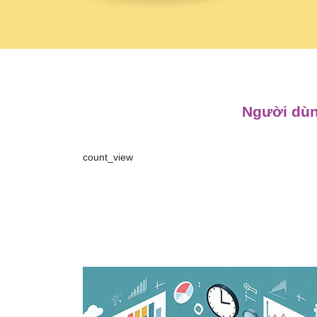
Người dùn
count_view
Điều
hướng
bài
viết