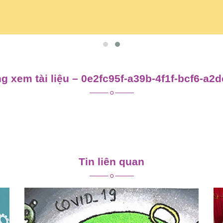
g xem tài liệu – 0e2fc95f-a39b-4f1f-bcf6-a2
Tin liên quan