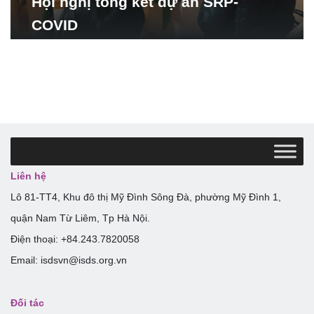
Hội nghị tổng kết dự án SRP-
COVID
Liên hệ
Lô 81-TT4, Khu đô thị Mỹ Đình Sông Đà, phường Mỹ Đình 1,
quận Nam Từ Liêm, Tp Hà Nội.
Điện thoại: +84.243.7820058
Email: isdsvn@isds.org.vn
Đối tác