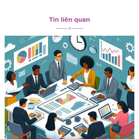
Điều
hướng
Tin liên quan
bài
viết