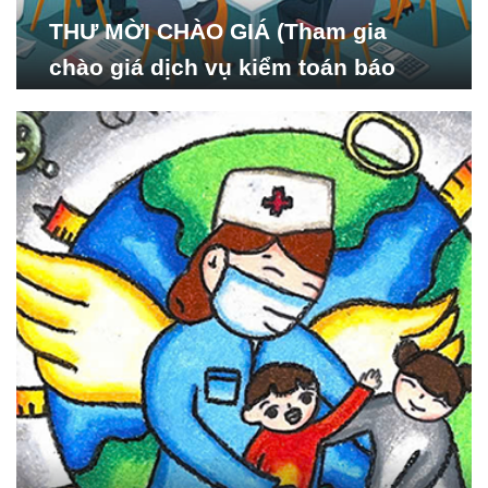
THƯ MỜI CHÀO GIÁ (Tham gia
chào giá dịch vụ kiểm toán báo
cáo tài chính năm 2024 của Viện
Nghiên cứu Phát triển Xã
hội_ISDS)